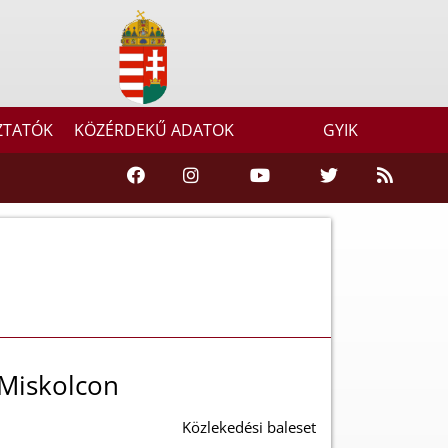
ZTATÓK
KÖZÉRDEKŰ ADATOK
GYIK
 Miskolcon
Közlekedési baleset