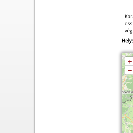
Kar
öss
vég
Helys
+
−