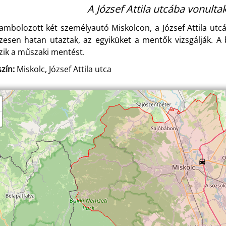
A József Attila utcába vonultak
ambolozott két személyautó Miskolcon, a József Attila utc
zesen hatan utaztak, az egyiküket a mentők vizsgálják. A 
zik a műszaki mentést.
zín:
Miskolc, József Attila utca