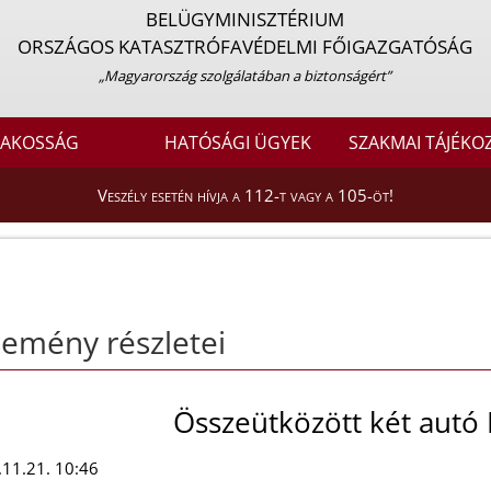
BELÜGYMINISZTÉRIUM
ORSZÁGOS KATASZTRÓFAVÉDELMI FŐIGAZGATÓSÁG
„Magyarország szolgálatában a biztonságért”
LAKOSSÁG
HATÓSÁGI ÜGYEK
SZAKMAI TÁJÉKO
Veszély esetén hívja a 112-t vagy a 105-öt!
emény részletei
Összeütközött két autó
11.21. 10:46