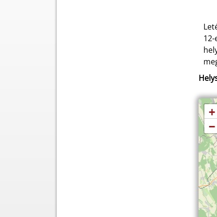
Let
12-
hel
meg
Helys
+
−