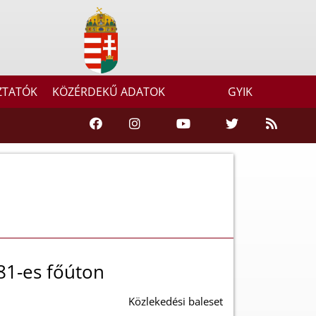
ZTATÓK
KÖZÉRDEKŰ ADATOK
GYIK
 81-es főúton
Közlekedési baleset