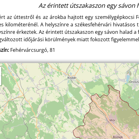
Az érintett útszakaszon egy sávon 
ért az úttestről és az árokba hajtott egy személygépkocsi F
es kilométerénél. A helyszínre a székesfehérvári hivatásos t
yszínre érkeztek. Az érintett útszakaszon egy sávon halad a 
változott időjárási körülmények miatt fokozott figyelemmel
zín:
Fehérvárcsurgó, 81