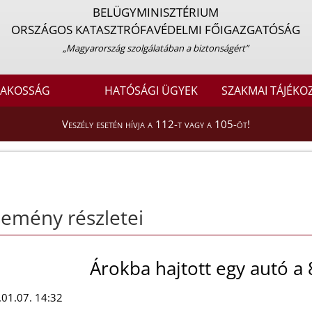
BELÜGYMINISZTÉRIUM
ORSZÁGOS KATASZTRÓFAVÉDELMI FŐIGAZGATÓSÁG
„Magyarország szolgálatában a biztonságért”
LAKOSSÁG
HATÓSÁGI ÜGYEK
SZAKMAI TÁJÉKO
Veszély esetén hívja a 112-t vagy a 105-öt!
emény részletei
Árokba hajtott egy autó a
01.07. 14:32