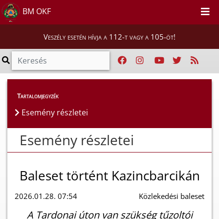
BM OKF
Veszély esetén hívja a 112-t vagy a 105-öt!
Esemény részletei
Tartalomjegyzék
Esemény részletei
Esemény részletei
Baleset történt Kazincbarcikán
2026.01.28. 07:54
Közlekedési baleset
A Tardonai úton van szükség tűzoltói