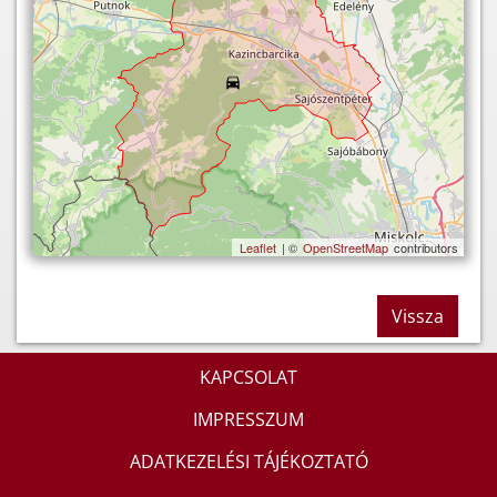
Leaflet
| ©
OpenStreetMap
contributors
Vissza
KAPCSOLAT
IMPRESSZUM
ADATKEZELÉSI TÁJÉKOZTATÓ