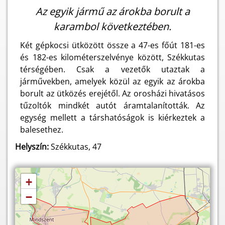
Az egyik jármű az árokba borult a
karambol következtében.
Két gépkocsi ütközött össze a 47-es főút 181-es
és 182-es kilométerszelvénye között, Székkutas
térségében. Csak a vezetők utaztak a
járművekben, amelyek közül az egyik az árokba
borult az ütközés erejétől. Az orosházi hivatásos
tűzoltók mindkét autót áramtalanították. Az
egység mellett a társhatóságok is kiérkeztek a
balesethez.
Helyszín:
Székkutas, 47
+
−