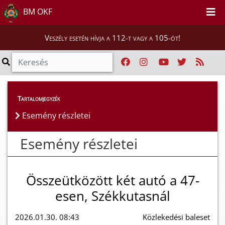
BM OKF
Veszély esetén hívja a 112-t vagy a 105-öt!
Esemény részletei
Tartalomjegyzék
Esemény részletei
Esemény részletei
Összeütközött két autó a 47-
esen, Székkutasnál
2026.01.30. 08:43
Közlekedési baleset