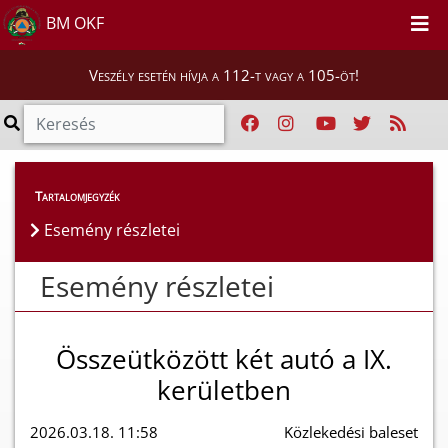
BM OKF
Veszély esetén hívja a 112-t vagy a 105-öt!
Esemény részletei
Tartalomjegyzék
Esemény részletei
Esemény részletei
Összeütközött két autó a IX.
kerületben
2026.03.18. 11:58
Közlekedési baleset