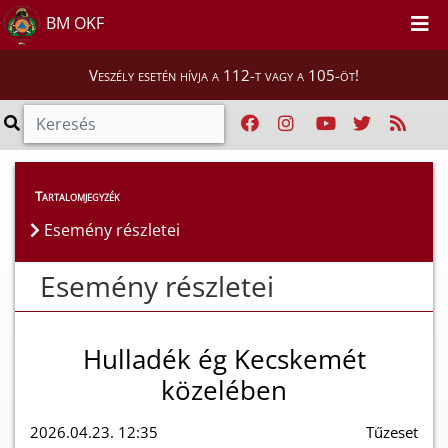
BM OKF
Veszély esetén hívja a 112-t vagy a 105-öt!
Esemény részletei
Tartalomjegyzék
Esemény részletei
Esemény részletei
Hulladék ég Kecskemét
közelében
2026.04.23. 12:35
Tűzeset