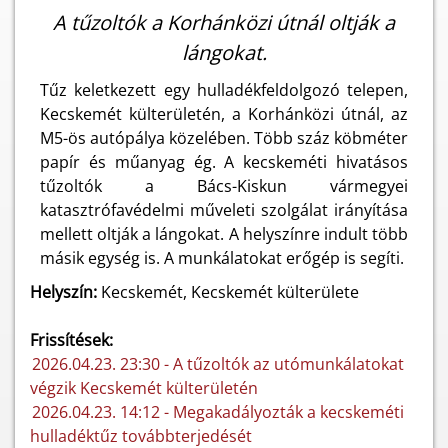
A tűzoltók a Korhánközi útnál oltják a
lángokat.
Tűz keletkezett egy hulladékfeldolgozó telepen,
Kecskemét külterületén, a Korhánközi útnál, az
M5-ös autópálya közelében. Több száz köbméter
papír és műanyag ég. A kecskeméti hivatásos
tűzoltók a Bács-Kiskun vármegyei
katasztrófavédelmi műveleti szolgálat irányítása
mellett oltják a lángokat. A helyszínre indult több
másik egység is. A munkálatokat erőgép is segíti.
Helyszín:
Kecskemét, Kecskemét külterülete
Frissítések:
2026.04.23. 23:30 - A tűzoltók az utómunkálatokat
végzik Kecskemét külterületén
2026.04.23. 14:12 - Megakadályozták a kecskeméti
hulladéktűz továbbterjedését