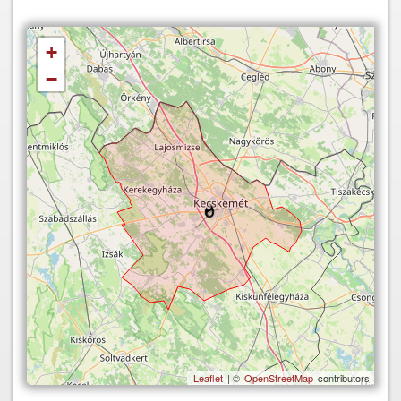
+
−
Leaflet
| ©
OpenStreetMap
contributors