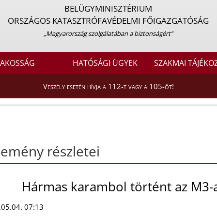
BELÜGYMINISZTÉRIUM
ORSZÁGOS KATASZTRÓFAVÉDELMI FŐIGAZGATÓSÁG
„Magyarország szolgálatában a biztonságért”
LAKOSSÁG
HATÓSÁGI ÜGYEK
SZAKMAI TÁJÉKO
Veszély esetén hívja a 112-t vagy a 105-öt!
emény részletei
Hármas karambol történt az M3-a
05.04. 07:13