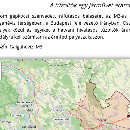
A tűzoltók egy járművet áramt
om gépkocsi szenvedett ráfutásos balesetet az M3-as a
gahévíz térségében, a Budapest felé vezető irányban. Ös
lyek közül az egyiket a hatvani hivatásos tűzoltók áram
dályra kell számítani az érintett pályaszakaszon.
zín:
Galgahévíz, M3