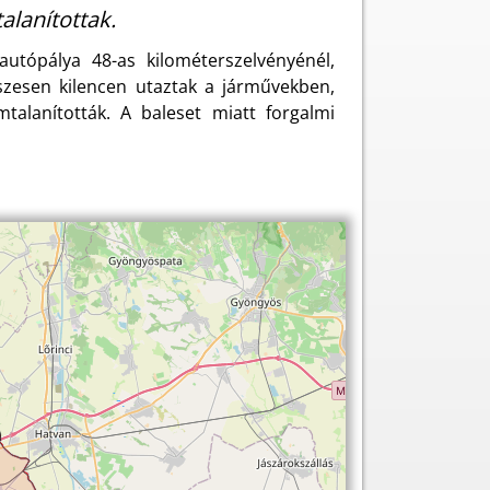
alanítottak.
utópálya 48-as kilométerszelvényénél,
szesen kilencen utaztak a járművekben,
talanították. A baleset miatt forgalmi