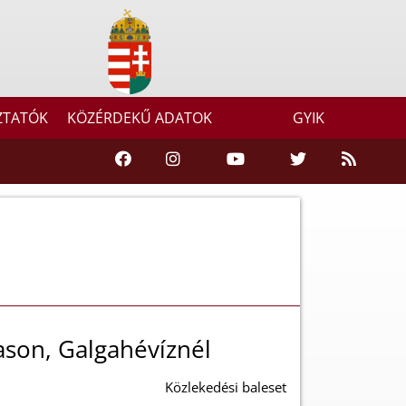
ZTATÓK
KÖZÉRDEKŰ ADATOK
GYIK
son, Galgahévíznél
Közlekedési baleset