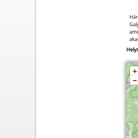
Hár
Gal
ame
aka
Helys
+
−