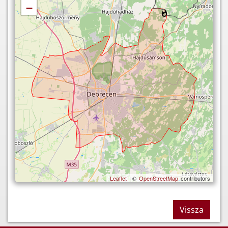
−
Leaflet
| ©
OpenStreetMap
contributors
Vissza