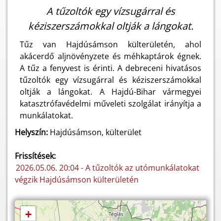
A tűzoltók egy vízsugárral és
kéziszerszámokkal oltják a lángokat.
Tűz van Hajdúsámson külterületén, ahol
akácerdő aljnövényzete és méhkaptárok égnek.
A tűz a fenyvest is érinti. A debreceni hivatásos
tűzoltók egy vízsugárral és kéziszerszámokkal
oltják a lángokat. A Hajdú-Bihar vármegyei
katasztrófavédelmi műveleti szolgálat irányítja a
munkálatokat.
Helyszín:
Hajdúsámson, külterület
Frissítések:
2026.05.06. 20:04 - A tűzoltók az utómunkálatokat
végzik Hajdúsámson külterületén
+