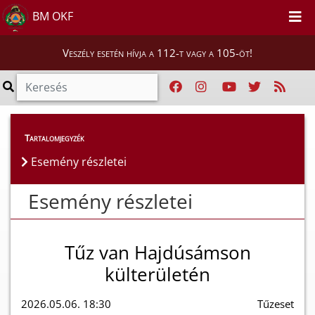
BM OKF
Veszély esetén hívja a 112-t vagy a 105-öt!
Esemény részletei
Tartalomjegyzék
Esemény részletei
Esemény részletei
Tűz van Hajdúsámson
külterületén
2026.05.06. 18:30
Tűzeset