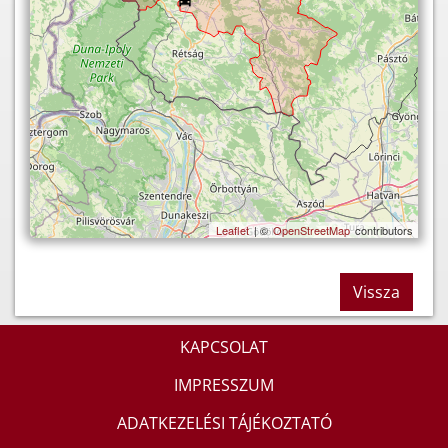
Leaflet
| ©
OpenStreetMap
contributors
Vissza
KAPCSOLAT
IMPRESSZUM
ADATKEZELÉSI TÁJÉKOZTATÓ