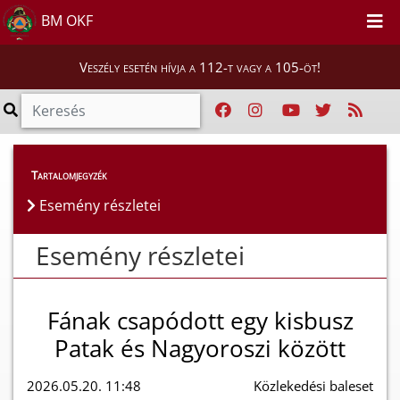
BM OKF
Veszély esetén hívja a 112-t vagy a 105-öt!
Esemény részletei
Tartalomjegyzék
Esemény részletei
Esemény részletei
Fának csapódott egy kisbusz
Patak és Nagyoroszi között
2026.05.20. 11:48
Közlekedési baleset