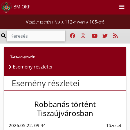
BM OKF
Veszély esetén hívja a 112-t vagy a 105-öt!
Esemény részletei
Tartalomjegyzék
Esemény részletei
Esemény részletei
Robbanás történt
Tiszaújvárosban
2026.05.22. 09:44
Tűzeset