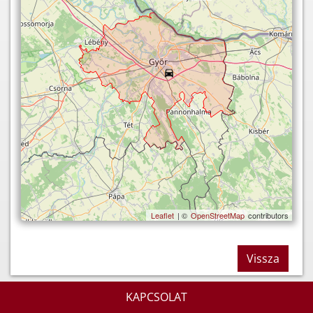
Leaflet
| ©
OpenStreetMap
contributors
Vissza
KAPCSOLAT