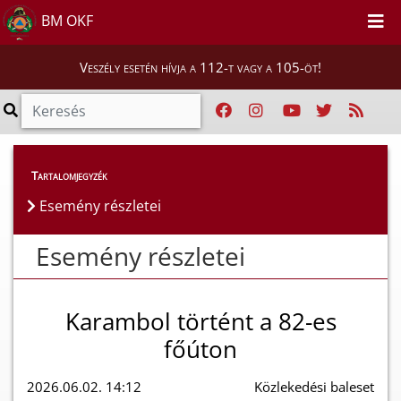
BM OKF
Veszély esetén hívja a 112-t vagy a 105-öt!
Esemény részletei
Tartalomjegyzék
Esemény részletei
Esemény részletei
Karambol történt a 82-es
főúton
2026.06.02. 14:12
Közlekedési baleset