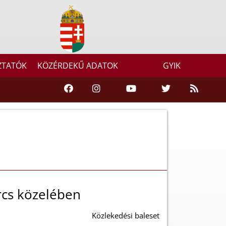
ZTATÓK
KÖZÉRDEKŰ ADATOK
GYIK
rcs közelében
Közlekedési baleset