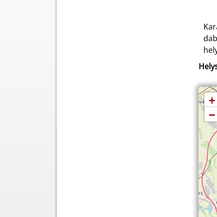
Kar
dab
hel
Helys
+
−