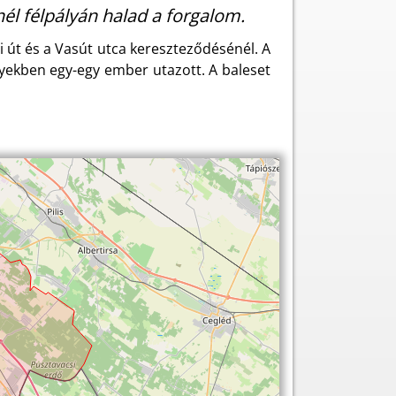
él félpályán halad a forgalom.
 út és a Vasút utca kereszteződésénél. A
lyekben egy-egy ember utazott. A baleset