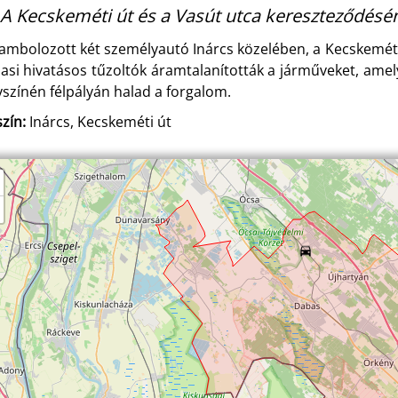
A Kecskeméti út és a Vasút utca kereszteződésén
ambolozott két személyautó Inárcs közelében, a Kecskeméti
asi hivatásos tűzoltók áramtalanították a járműveket, ame
yszínén félpályán halad a forgalom.
zín:
Inárcs, Kecskeméti út