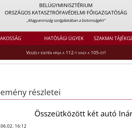
BELÜGYMINISZTÉRIUM
ORSZÁGOS KATASZTRÓFAVÉDELMI FŐIGAZGATÓSÁG
„Magyarország szolgálatában a biztonságért”
LAKOSSÁG
HATÓSÁGI ÜGYEK
SZAKMAI TÁJÉKO
Veszély esetén hívja a 112-t vagy a 105-öt!
emény részletei
Összeütközött két autó Iná
06.02. 16:12