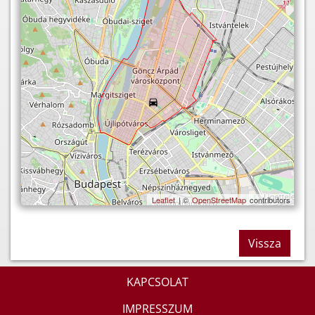
Leaflet
| ©
OpenStreetMap
contributors
Vissza
KAPCSOLAT
IMPRESSZUM