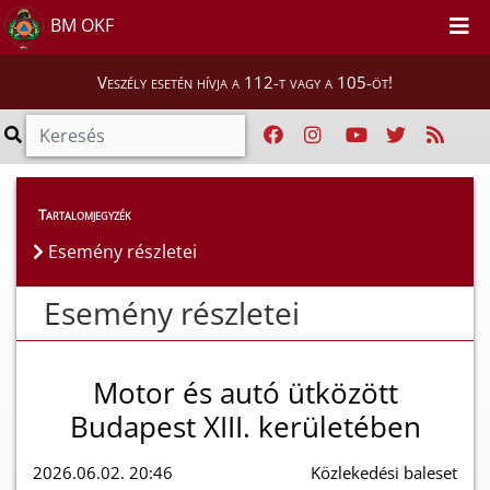
BM OKF
Veszély esetén hívja a 112-t vagy a 105-öt!
Esemény részletei
Tartalomjegyzék
Esemény részletei
Esemény részletei
Motor és autó ütközött
Budapest XIII. kerületében
2026.06.02. 20:46
Közlekedési baleset