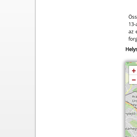
Öss
13-
az 
for
Helys
+
−