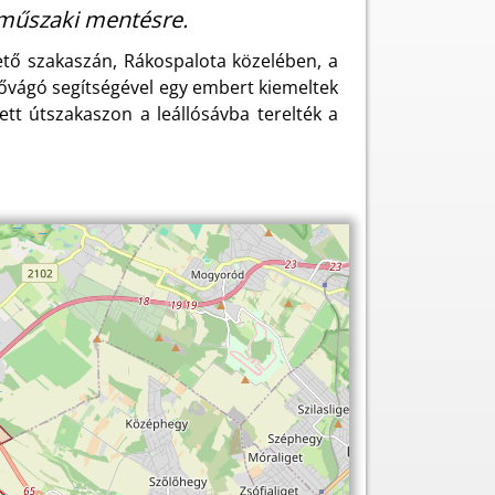
műszaki mentésre.
tő szakaszán, Rákospalota közelében, a
ítővágó segítségével egy embert kiemeltek
ett útszakaszon a leállósávba terelték a