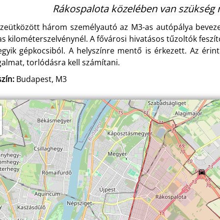
Rákospalota közelében van szükség 
zeütközött három személyautó az M3-as autópálya beveze
as kilométerszelvénynél. A fővárosi hivatásos tűzoltók fesz
egyik gépkocsiból. A helyszínre mentő is érkezett. Az érint
galmat, torlódásra kell számítani.
zín:
Budapest, M3