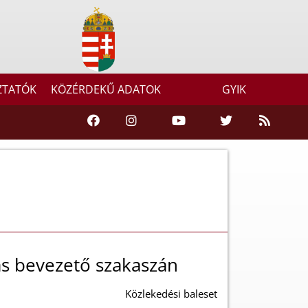
ZTATÓK
KÖZÉRDEKŰ ADATOK
GYIK
s bevezető szakaszán
Közlekedési baleset