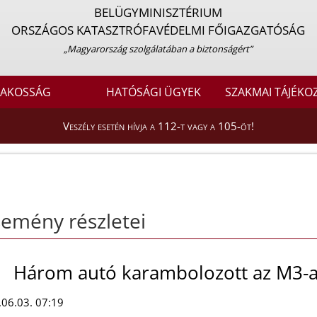
BELÜGYMINISZTÉRIUM
ORSZÁGOS KATASZTRÓFAVÉDELMI FŐIGAZGATÓSÁG
„Magyarország szolgálatában a biztonságért”
LAKOSSÁG
HATÓSÁGI ÜGYEK
SZAKMAI TÁJÉKO
Veszély esetén hívja a 112-t vagy a 105-öt!
emény részletei
Három autó karambolozott az M3-a
06.03. 07:19