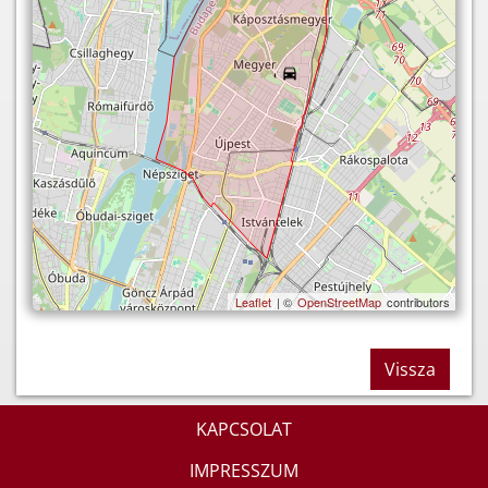
Leaflet
| ©
OpenStreetMap
contributors
Vissza
KAPCSOLAT
IMPRESSZUM