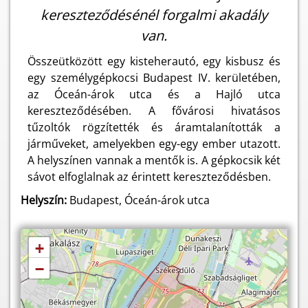
kereszteződésénél forgalmi akadály
van.
Összeütközött egy kisteherautó, egy kisbusz és
egy személygépkocsi Budapest IV. kerületében,
az Óceán-árok utca és a Hajló utca
kereszteződésében. A fővárosi hivatásos
tűzoltók rögzítették és áramtalanították a
járműveket, amelyekben egy-egy ember utazott.
A helyszínen vannak a mentők is. A gépkocsik két
sávot elfoglalnak az érintett kereszteződésben.
Helyszín:
Budapest, Óceán-árok utca
+
−