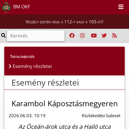
BM OKF
Veszély esetén hívja a 112-t vagy a 105-öt!
Esemény részletei
Tartalomjegyzék
Esemény részletei
Esemény részletei
Karambol Káposztásmegyeren
2026.06.03. 10:19
Közlekedési baleset
Az Óceán-árok utca és a Hajló utca