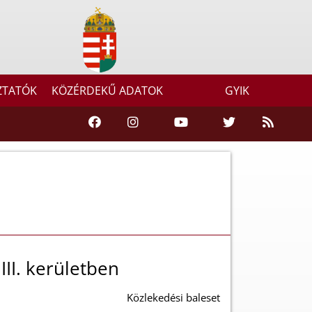
ZTATÓK
KÖZÉRDEKŰ ADATOK
GYIK
III. kerületben
Közlekedési baleset