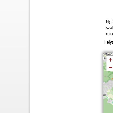
Elg
sza
mia
Helys
+
−