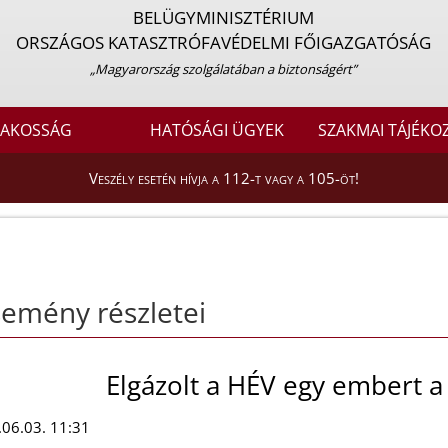
BELÜGYMINISZTÉRIUM
ORSZÁGOS KATASZTRÓFAVÉDELMI FŐIGAZGATÓSÁG
„Magyarország szolgálatában a biztonságért”
LAKOSSÁG
HATÓSÁGI ÜGYEK
SZAKMAI TÁJÉKO
Veszély esetén hívja a 112-t vagy a 105-öt!
emény részletei
Elgázolt a HÉV egy embert a 
06.03. 11:31