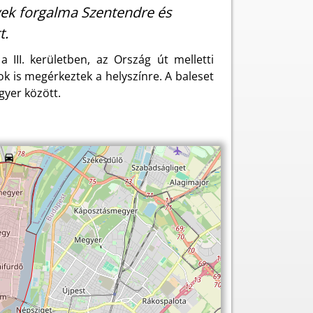
yek forgalma Szentendre és
t.
III. kerületben, az Ország út melletti
ok is megérkeztek a helyszínre. A baleset
yer között.