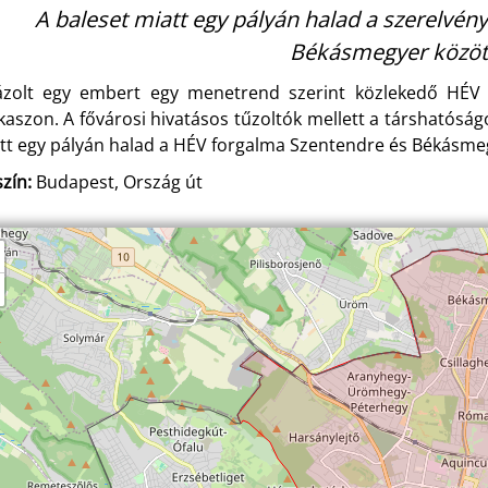
A baleset miatt egy pályán halad a szerelvén
Békásmegyer közöt
ázolt egy embert egy menetrend szerint közlekedő HÉV a 
kaszon. A fővárosi hivatásos tűzoltók mellett a társhatóság
tt egy pályán halad a HÉV forgalma Szentendre és Békásmeg
zín:
Budapest, Ország út