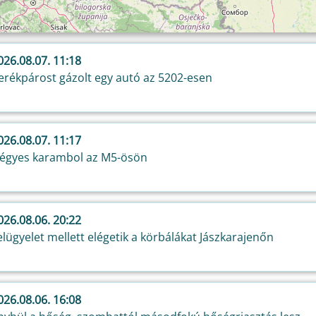
026.08.07. 11:18
erékpárost gázolt egy autó az 5202-esen
026.08.07. 11:17
égyes karambol az M5-ösön
026.08.06. 20:22
elügyelet mellett elégetik a körbálákat Jászkarajenőn
026.08.06. 16:08