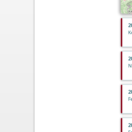
2
K
2
N
2
F
2