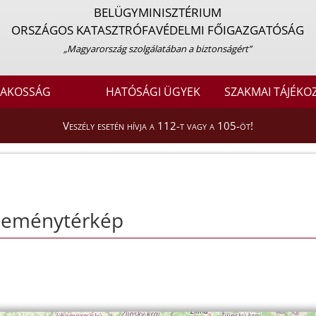
BELÜGYMINISZTÉRIUM
ORSZÁGOS KATASZTRÓFAVÉDELMI FŐIGAZGATÓSÁG
„Magyarország szolgálatában a biztonságért”
LAKOSSÁG
HATÓSÁGI ÜGYEK
SZAKMAI TÁJÉKO
Veszély esetén hívja a 112-t vagy a 105-öt!
seménytérkép