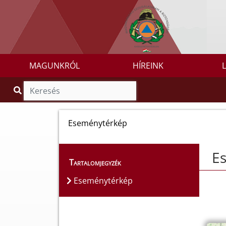
MAGUNKRÓL
HÍREINK
Eseménytérkép
E
Tartalomjegyzék
Eseménytérkép