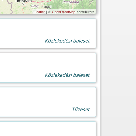
Leaflet
| ©
OpenStreetMap
contributors
Közlekedési baleset
Közlekedési baleset
Tűzeset