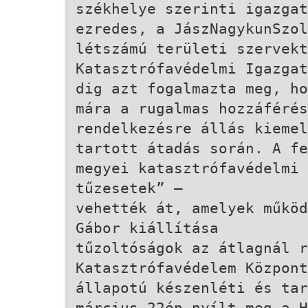
székhelye szerinti igazgat
ezredes, a Jász­Nagykun­Szo
létszámú területi szervek
Katasztrófavédelmi Igazgat
dig azt fogalmazta meg, ho
mára a rugalmas hozzáférés
rendelkezésre állás kiemel
tartott átadás során. A fe
megyei katasztrófavédelmi 
tűzesetek” –
vehették át, amelyek működ
Gábor kiállítása
tűzoltóságok az átlagnál r
Katasztrófavédelem Központ
állapotú készenléti és tar
március 22­én nyílt meg a 