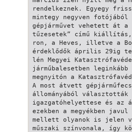
rendelkeznek. Egy­egy fris
mintegy negyven fotójából
gépjárművet vehetett át a G
tűzesetek” című kiállítás,
ron, a Heves, illetve a Bor
érdeklődők április 29­ig t
lén Megyei Katasztrófavéde
járműbalesetben leginkább
megnyitón a Katasztrófavéd
A most átvett gépjárműfecs
állományából választották 
igazgatóhelyettese és az á
ezekben a megyékben javul 
mellett olyanok is jelen v
műszaki színvonala, így kö