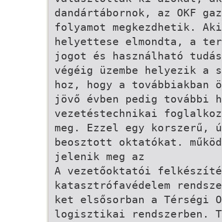
dandártábornok, az OKF gaz
folyamot megkezdhetik. Aki
helyettese elmondta, a ter
jogot és használható tudás
végéig üzembe helyezik a s
hoz, hogy a továbbiakban ö
jövő évben pedig további h
vezetéstechnikai foglalkoz
meg. Ezzel egy korszerű, ú
beosztott oktatókat. működ
jelenik meg az
A vezetőoktatói felkészíté
katasztrófavédelem rendsze
ket elsősorban a Térségi O
logisztikai rendszerben. T