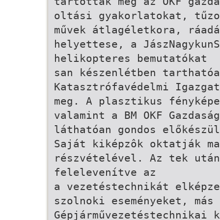
tartották meg az OKF gazda
oltási gyakorlatokat, tűzo
művek átlagéletkora, ráad
helyettese, a Jász­Nagykun­
helikopteres bemutatókat
san készenlétben tarthatóa
Katasztrófavédelmi Igazgat
meg. A plasztikus fényképe
valamint a BM OKF Gazdaság
láthatóan gondos előkészül
Saját kiképzôk oktatják ma
részvételével. Az tek után
felelevenítve az
a vezetéstechnikát elképze
szolnoki eseményeket, más 
Gépjárművezetés­technikai 