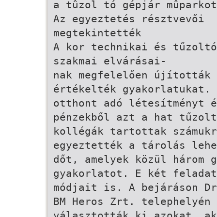
a tûzol tó gépjár mûparkot
Az egyeztetés résztvevői
megtekintették
A kor technikai és tűzoltó
szakmai elvárásai-
nak megfelelően újították 
értékelték gyakorlatukat. 
otthont adó létesítményt é
pénzekből azt a hat tűzolt
kollégák tartottak számukr
egyeztették a tárolás lehe
dőt, amelyek közül három g
gyakorlatot. E két felada
módjait is. A bejáráson Dr
BM Heros Zrt. telephelyén 
választották ki azokat, a