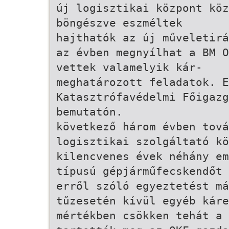
új logisztikai központ köz
böngészve eszméltek
hajthatók az új műveletirá
az évben megnyílhat a BM O
vettek valamelyik kár-
meghatározott feladatok. E
Katasztrófavédelmi Főigaz
bemutatón.
következő három évben tov
logisztikai szolgáltató kö
kilencvenes évek néhány em
típusú gépjárműfecskendőt 
erről szóló egyeztetést má
tűzesetén kívül egyéb káre
mértékben csökken tehát a 