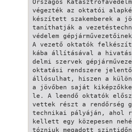
Országos Katasztrófavédelm
végezték az oktatói alapké
készített szakemberek a jö
taníthatják a vezetéstech
védelem gépjárművezetőinek
A vezető oktatók felkészít
kába állításával a hivatás
delmi szervek gépjárműveze
oktatási rendszere jelentő
állósulhat, hiszen a külön
a jövőben saját kiképzőkke
le. A leendő oktatók elősz
vettek részt a rendőrség g
technikai pályáján, ahol 
kellett egy közepesen nehé
tózniuk megadott szintidőn