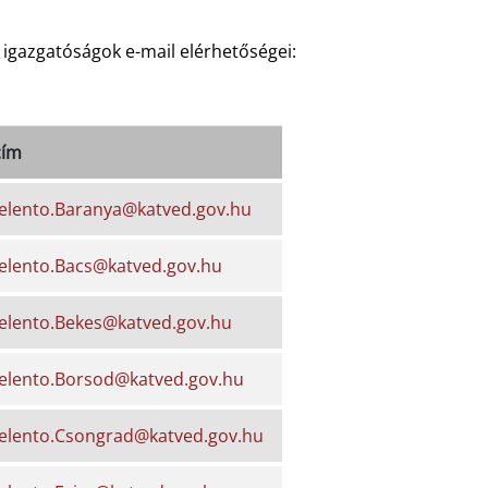
 igazgatóságok e-mail elérhetőségei:
cím
jelento.Baranya@katved.gov.hu
jelento.Bacs@katved.gov.hu
jelento.Bekes@katved.gov.hu
jelento.Borsod@katved.gov.hu
jelento.Csongrad@katved.gov.hu