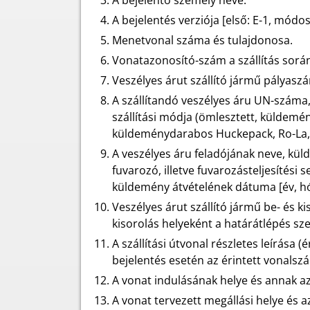
A bejelentő személy neve.
A bejelentés verziója [első: E-1, módosít
Menetvonal száma és tulajdonosa.
Vonatazonosító-szám a szállítás sorá
Veszélyes árut szállító jármű pályaszá
A szállítandó veszélyes áru UN-száma,
szállítási módja (ömlesztett, küldem
küldeménydarabos Huckepack, Ro-La,
A veszélyes áru feladójának neve, kü
fuvarozó, illetve fuvarozásteljesítési
küldemény átvételének dátuma [év, hó
Veszélyes árut szállító jármű be- és 
kisorolás helyeként a határátlépés szer
A szállítási útvonal részletes leírása 
bejelentés esetén az érintett vonalsz
A vonat indulásának helye és annak az
A vonat tervezett megállási helye és az