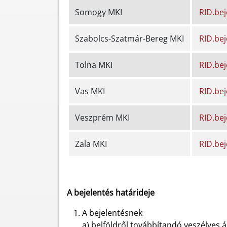
Somogy MKI
RID.be
Szabolcs-Szatmár-Bereg MKI
RID.be
Tolna MKI
RID.be
Vas MKI
RID.be
Veszprém MKI
RID.be
Zala MKI
RID.be
A bejelentés határideje
A bejelentésnek
a) belföldről továbbítandó veszélyes