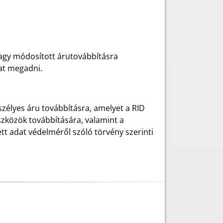
 vagy módosított árutovábbításra
kat megadni.
szélyes áru továbbításra, amelyet a RID
szközök továbbítására, valamint a
tt adat védelméről szóló törvény szerinti