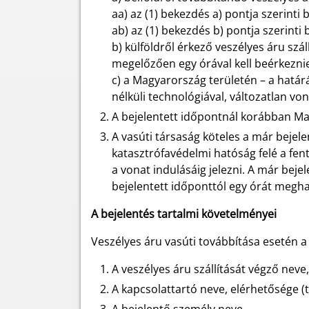
aa) az (1) bekezdés a) pontja szerinti
ab) az (1) bekezdés b) pontja szerint
b) külföldről érkező veszélyes áru sz
megelőzően egy órával kell beérkeznie,
c) a Magyarország területén – a határá
nélküli technológiával, változatlan v
A bejelentett időpontnál korábban M
A vasúti társaság köteles a már bejel
katasztrófavédelmi hatóság felé a fe
a vonat indulásáig jelezni. A már beje
bejelentett időponttól egy órát megh
A bejelentés tartalmi követelményei
Veszélyes áru vasúti továbbítása esetén a
A veszélyes áru szállítását végző neve
A kapcsolattartó neve, elérhetősége (te