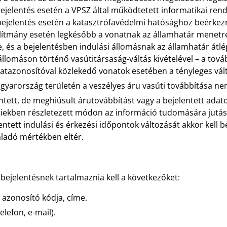
 bejelentés esetén a VPSZ által működtetett informatikai ren
i bejelentés esetén a katasztrófavédelmi hatósághoz beérkez
állítmány esetén legkésőbb a vonatnak az államhatár menetre
 és a bejelentésben indulási állomásnak az államhatár átlép
llomáson történő vasútitársaság-váltás kivételével – a továb
onatazonosítóval közlekedő vonatok esetében a tényleges vál
agyarország területén a veszélyes áru vasúti továbbítása 
entett, de meghiúsult árutovábbítást vagy a bejelentett adat
ntiekben részletezett módon az információ tudomására jutás
lentett indulási és érkezési időpontok változását akkor kell 
aladó mértékben eltér.
 bejelentésnek tartalmaznia kell a következőket:
, azonosító kódja, címe.
lefon, e-mail).