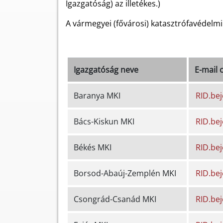
Igazgatóság) az illetékes.)
A vármegyei (fővárosi) katasztrófavédelmi
Igazgatóság neve
E-mail 
Baranya MKI
RID.be
Bács-Kiskun MKI
RID.be
Békés MKI
RID.be
Borsod-Abaúj-Zemplén MKI
RID.be
Csongrád-Csanád MKI
RID.be