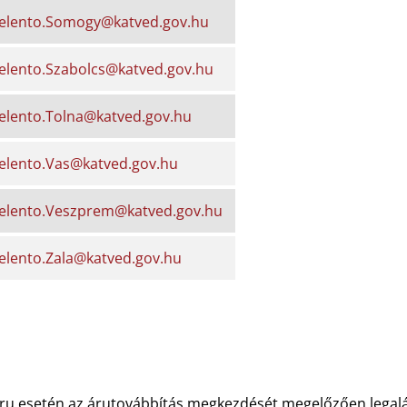
jelento.Somogy@katved.gov.hu
jelento.Szabolcs@katved.gov.hu
jelento.Tolna@katved.gov.hu
jelento.Vas@katved.gov.hu
jelento.Veszprem@katved.gov.hu
jelento.Zala@katved.gov.hu
 áru esetén az árutovábbítás megkezdését megelőzően legalá