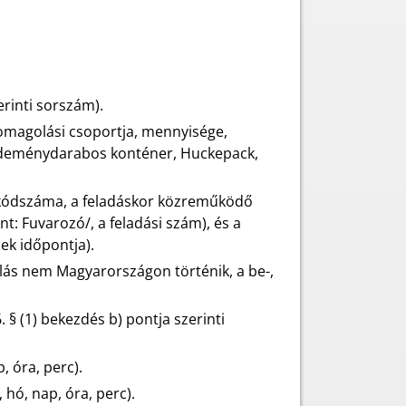
erinti sorszám).
somagolási csoportja, mennyisége,
küldeménydarabos konténer, Huckepack,
ó kódszáma, a feladáskor közreműködő
t: Fuvarozó/, a feladási szám), és a
ek időpontja).
olás nem Magyarországon történik, a be-,
 § (1) bekezdés b) pontja szerinti
, óra, perc).
 hó, nap, óra, perc).