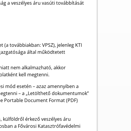
ság a veszélyes áru vasúti továbbítását
t (a továbbiakban: VPSZ), jelenleg KTI
Igazgatósága által működtetett
 miatt nem alkalmazható, akkor
olatként kell megtenni.
tési mód esetén – azaz amennyiben a
t megtenni – a „Letölthető dokumentumok”
be Portable Document Format (PDF)
 külföldről érkező veszélyes áru
rosban a Fővárosi Katasztrófavédelmi