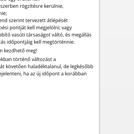
dszerben rögzítésre kerülnie,
nie;
nd szerint tervezett átlépését
ési pontját kell megjelölni; vagy
bító vasúti társaságot váltó, és megállás
tás időpontjáig kell megtörténnie.
nem kezdhető meg!
okban történő változást a
át követően haladéktalanul, de legkésőbb
bejelenteni, ha az új időpont a korábban