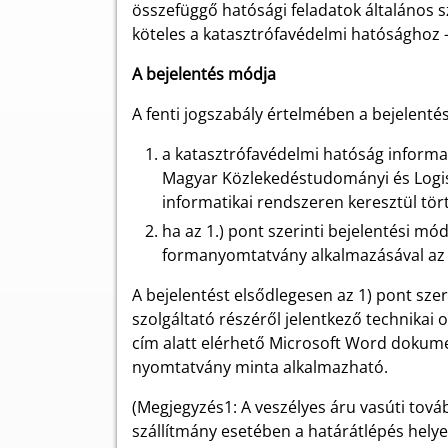
összefüggő hatósági feladatok általános sz
köteles a katasztrófavédelmi hatósághoz –
A bejelentés módja
A fenti jogszabály értelmében a bejelent
a katasztrófavédelmi hatóság informat
Magyar Közlekedéstudományi és Logiszt
informatikai rendszeren keresztül tör
ha az 1.) pont szerinti bejelentési m
formanyomtatvány alkalmazásával az il
A bejelentést elsődlegesen az 1) pont sz
szolgáltató részéről jelentkező technikai
cím alatt elérhető Microsoft Word doku
nyomtatvány minta alkalmazható.
(Megjegyzés1: A veszélyes áru vasúti tová
szállítmány esetében a határátlépés helye