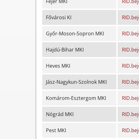
Fejér MKI
RID.be
Fővárosi KI
RID.be
Győr-Moson-Sopron MKI
RID.be
Hajdú-Bihar MKI
RID.be
Heves MKI
RID.be
Jász-Nagykun-Szolnok MKI
RID.be
Komárom-Esztergom MKI
RID.be
Nógrád MKI
RID.be
Pest MKI
RID.be