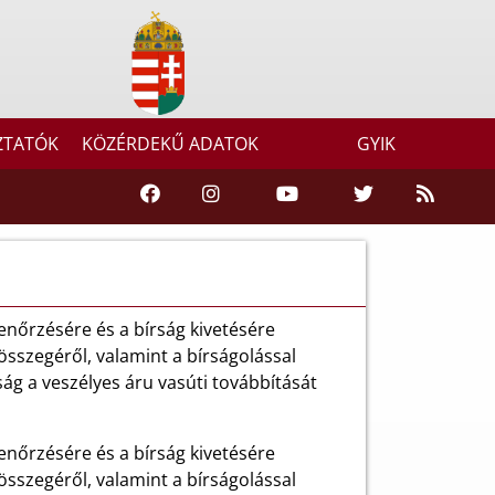
ZTATÓK
KÖZÉRDEKŰ ADATOK
GYIK
lenőrzésére és a bírság kivetésére
összegéről, valamint a bírságolással
ság a veszélyes áru vasúti továbbítását
lenőrzésére és a bírság kivetésére
összegéről, valamint a bírságolással