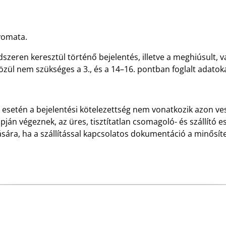
yomata.
dszeren keresztül történő bejelentés, illetve a meghiúsult,
közül nem szükséges a 3., és a 14–16. pontban foglalt adato
sa esetén a bejelentési kötelezettség nem vonatkozik azon ve
ján végeznek, az üres, tisztítatlan csomagoló- és szállító e
ására, ha a szállítással kapcsolatos dokumentáció a minősíte