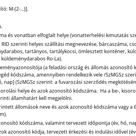
ó: M-(2-...)].
n.
ma és vonatban elfoglalt helye (vonatterhelési kimutatás sz
 RID szerinti helyes szállítási megnevezése, bárcaszáma, c
énydarabos, tartányos, tartálykocsi, ömlesztett konténer, 
 küldeménydarabos Ro-La).
ldeményazonosítója (a feladási ország és állomás azonosít
 segéd kódszáma, amennyiben rendelkezik vele /SzMGSz szerin
, nap] (SzMGSz szerint: a fuvarozási szerződés megkötésén
kisorolási helye és azok azonosító kódszáma. Ha a be-, kisor
inti államhatárt kell megjelölni.
(érintett állomások neve és azok azonosító kódszáma vagy a 6.
ám).
onosító kódszáma, valamint tervezett időpontja (év, hó, nap
ok azonosító kódja, tervezett érkezési és indulási idővel (év,