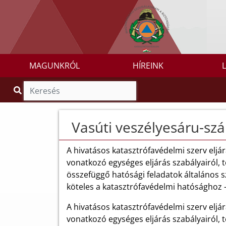
MAGUNKRÓL
HÍREINK
Vasúti veszélyesáru-szál
A hivatásos katasztrófavédelmi szerv eljárá
vonatkozó egységes eljárás szabályairól, 
összefüggő hatósági feladatok általános sz
köteles a katasztrófavédelmi hatósághoz –
A hivatásos katasztrófavédelmi szerv eljárá
vonatkozó egységes eljárás szabályairól, 