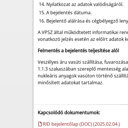
Nyilatkozat az adatok valódiságáról.
A bejelentés dátuma.
Bejelentő aláírása és cégbélyegző len
A VPSZ által működtetett informatikai ren
vonatkozó jelzés esetén az előírt adatok 
Felmentés a bejelentés teljesítése alól
Veszélyes áru vasúti szállítása, fuvarozá
1.1.3 szakaszában szereplő mentesség alap
nukleáris anyagok vasúton történő szállít
minősített adatokat tartalmaz.
Kapcsolódó dokumentumok:
RID bejelentőlap (DOC) (2025.02.04.)