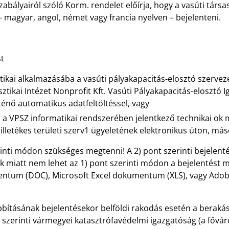
abályairól szóló Korm. rendelet előírja, hogy a vasúti társa
 magyar, angol, német vagy francia nyelven – bejelenteni.
ést
ikai alkalmazásába a vasúti pályakapacitás-elosztó szerveze
ikai Intézet Nonprofit Kft. Vasúti Pályakapacitás-elosztó 
ténő automatikus adatfeltöltéssel, vagy
ód a VPSZ informatikai rendszerében jelentkező technikai ok
letékes területi szerv1 ügyeletének elektronikus úton, más
erinti módon szükséges megtenni! A 2) pont szerinti bejelen
 ok miatt nem lehet az 1) pont szerinti módon a bejelentés
mentum (DOC), Microsoft Excel dokumentum (XLS), vagy Ado
bbításának bejelentésekor belföldi rakodás esetén a berakás,
 szerinti vármegyei katasztrófavédelmi igazgatóság (a fővá