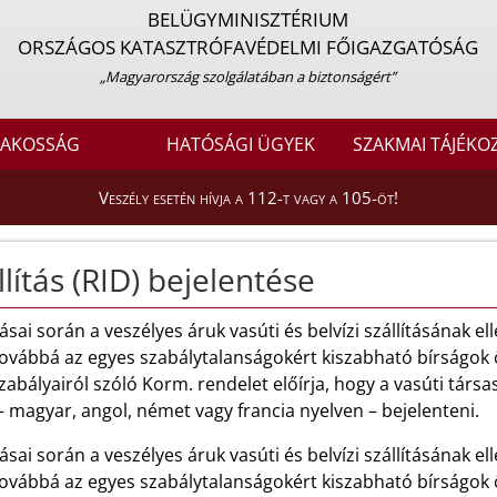
BELÜGYMINISZTÉRIUM
ORSZÁGOS KATASZTRÓFAVÉDELMI FŐIGAZGATÓSÁG
„Magyarország szolgálatában a biztonságért”
LAKOSSÁG
HATÓSÁGI ÜGYEK
SZAKMAI TÁJÉKO
Veszély esetén hívja a 112-t vagy a 105-öt!
lítás (RID) bejelentése
sai során a veszélyes áruk vasúti és belvízi szállításának el
továbbá az egyes szabálytalanságokért kiszabható bírságok 
abályairól szóló Korm. rendelet előírja, hogy a vasúti társa
 magyar, angol, német vagy francia nyelven – bejelenteni.
sai során a veszélyes áruk vasúti és belvízi szállításának el
továbbá az egyes szabálytalanságokért kiszabható bírságok 