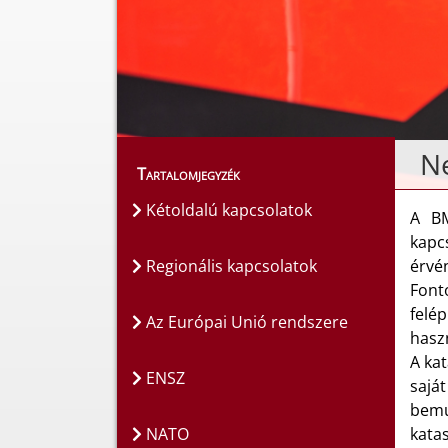
N
Tartalomjegyzék
Kétoldalú kapcsolatok
A BM
kapc
Regionális kapcsolatok
érvén
Font
felép
Az Európai Unió rendszere
hasz
A ka
ENSZ
sajá
bemu
NATO
katas