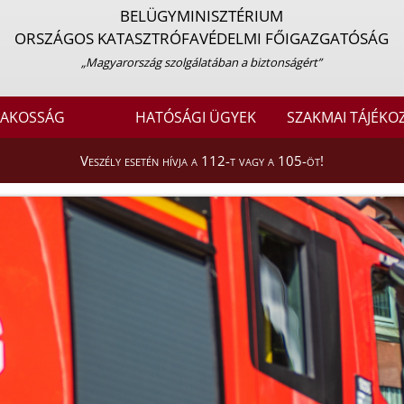
BELÜGYMINISZTÉRIUM
ORSZÁGOS KATASZTRÓFAVÉDELMI FŐIGAZGATÓSÁG
„Magyarország szolgálatában a biztonságért”
LAKOSSÁG
HATÓSÁGI ÜGYEK
SZAKMAI TÁJÉKO
Veszély esetén hívja a 112-t vagy a 105-öt!