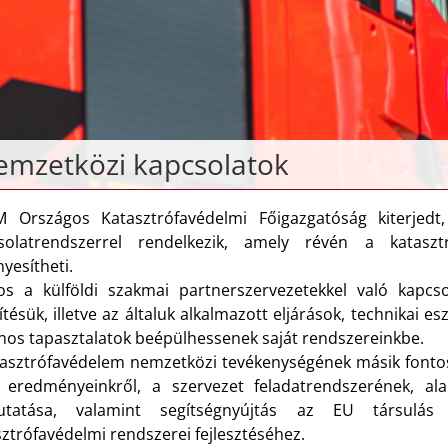
emzetközi kapcsolatok
 Országos Katasztrófavédelmi Főigazgatóság kiterjed
solatrendszerrel rendelkezik, amely révén a katasz
yesítheti.
os a külföldi szakmai partnerszervezetekkel való kapcsol
ítésük, illetve az általuk alkalmazott eljárások, technikai
nos tapasztalatok beépülhessenek saját rendszereinkbe.
tasztrófavédelem nemzetközi tevékenységének másik fontos 
t eredményeinkről, a szervezet feladatrendszerének, al
tatása, valamint segítségnyújtás az EU társulás 
ztrófavédelmi rendszerei fejlesztéséhez.