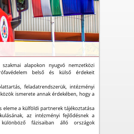
t, szakmai alapokon nyugvó nemzetközi
trófavédelem belső és külső érdekeit
attartás, feladatrendszerük, intézményi
 eszközök ismerete annak érdekében, hogy a
eleme a külföldi partnerek tájékoztatása
akulásának, az intézményi fejlődésnek a
különböző fázisaiban álló országok