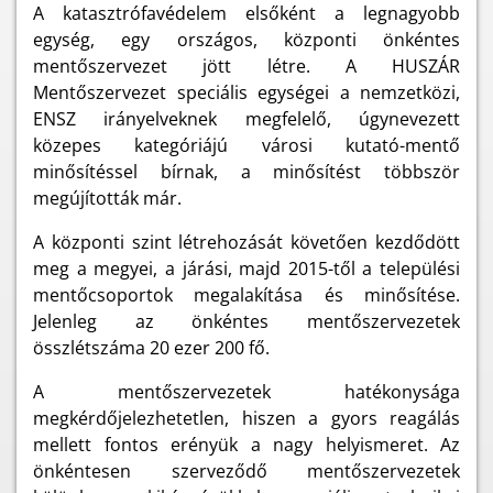
A katasztrófavédelem elsőként a legnagyobb
egység, egy országos, központi önkéntes
mentőszervezet jött létre. A HUSZÁR
Mentőszervezet speciális egységei a nemzetközi,
ENSZ irányelveknek megfelelő, úgynevezett
közepes kategóriájú városi kutató-mentő
minősítéssel bírnak, a minősítést többször
megújították már.
A központi szint létrehozását követően kezdődött
meg a megyei, a járási, majd 2015-től a települési
mentőcsoportok megalakítása és minősítése.
Jelenleg az önkéntes mentőszervezetek
összlétszáma 20 ezer 200 fő.
A mentőszervezetek hatékonysága
megkérdőjelezhetetlen, hiszen a gyors reagálás
mellett fontos erényük a nagy helyismeret. Az
önkéntesen szerveződő mentőszervezetek