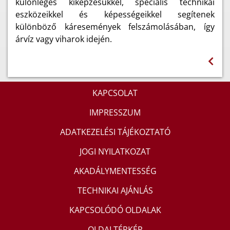
különleges kiképzésükkel, speciális technikai
eszközeikkel és képességeikkel segítenek
különböző káresemények felszámolásában, így
árvíz vagy viharok idején.
KAPCSOLAT
IMPRESSZUM
ADATKEZELÉSI TÁJÉKOZTATÓ
JOGI NYILATKOZAT
AKADÁLYMENTESSÉG
TECHNIKAI AJÁNLÁS
KAPCSOLÓDÓ OLDALAK
OLDALTÉRKÉP