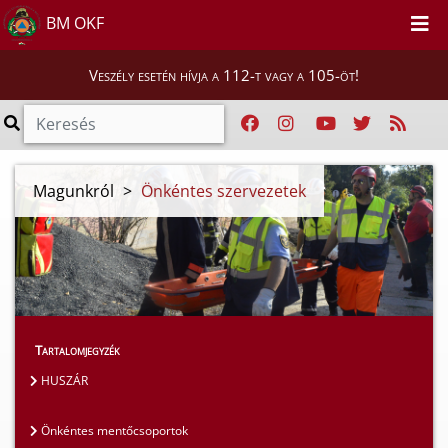
BM OKF
Veszély esetén hívja a 112-t vagy a 105-öt!
Magunkról
>
Önkéntes szervezetek
Tartalomjegyzék
HUSZÁR
Önkéntes mentőcsoportok