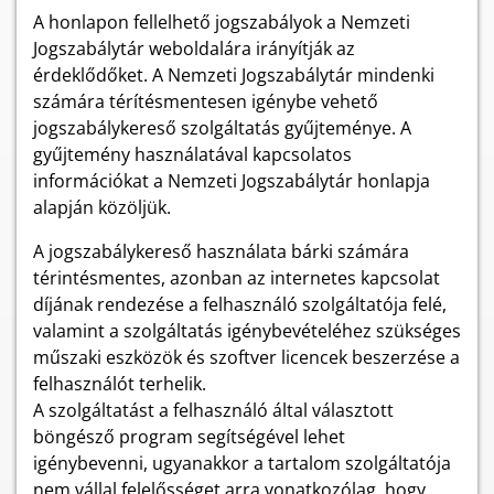
A honlapon fellelhető jogszabályok a Nemzeti
Jogszabálytár weboldalára irányítják az
érdeklődőket. A Nemzeti Jogszabálytár mindenki
számára térítésmentesen igénybe vehető
jogszabálykereső szolgáltatás gyűjteménye. A
gyűjtemény használatával kapcsolatos
információkat a Nemzeti Jogszabálytár honlapja
alapján közöljük.
A jogszabálykereső használata bárki számára
térintésmentes, azonban az internetes kapcsolat
díjának rendezése a felhasználó szolgáltatója felé,
valamint a szolgáltatás igénybevételéhez szükséges
műszaki eszközök és szoftver licencek beszerzése a
felhasználót terhelik.
A szolgáltatást a felhasználó által választott
böngésző program segítségével lehet
igénybevenni, ugyanakkor a tartalom szolgáltatója
nem vállal felelősséget arra vonatkozólag, hogy