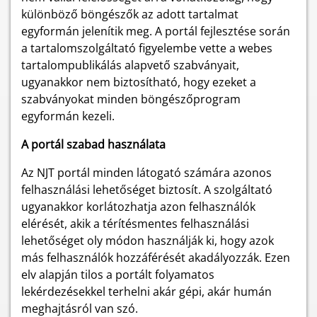
különböző böngészők az adott tartalmat
egyformán jelenítik meg. A portál fejlesztése során
a tartalomszolgáltató figyelembe vette a webes
tartalompublikálás alapvető szabványait,
ugyanakkor nem biztosítható, hogy ezeket a
szabványokat minden böngészőprogram
egyformán kezeli.
A portál szabad használata
Az NJT portál minden látogató számára azonos
felhasználási lehetőséget biztosít. A szolgáltató
ugyanakkor korlátozhatja azon felhasználók
elérését, akik a térítésmentes felhasználási
lehetőséget oly módon használják ki, hogy azok
más felhasználók hozzáférését akadályozzák. Ezen
elv alapján tilos a portált folyamatos
lekérdezésekkel terhelni akár gépi, akár humán
meghajtásról van szó.