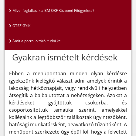
Mivel foglalkozik a BM OKF Központi Főügyelete?
OTSZ GYIK
Amit a porral oltóról tudni kell
Gyakran ismételt kérdések
Ebben a menüpontban minden olyan kérdésre
igyekszünk kielégítő választ adni, amelyek érintik a
lakosság hétköznapjait, vagy rendkívüli helyzetben
átsegítik a bajbajutottat a nehézségeken. Azokat a
kérdéseket gyűjtöttük csokorba, és
csoportosítottuk tematika szerint, amelyekkel
kollégáink a legtöbbször találkoztak ügyintézőként,
hatósági munkatársként, beavatkozó tűzoltóként. A
menüpont szerkezete úgy épül föl. hogy a felvetett