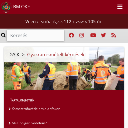
BM OKF
Veszély esetén hívja a 112-t vagy a 105-öt!
GYIK
>
Gyakran ismételt kérdések
Tartalomjegyzék
Katasztrófavédelem alapfokon
Mi a polgári védelem?