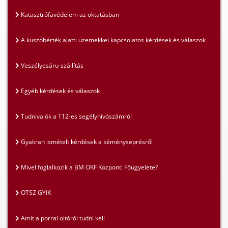
Katasztrófavédelem az oktatásban
A küszöbérték alatti üzemekkel kapcsolatos kérdések és válaszok
Veszélyesáru-szállítás
Egyéb kérdések és válaszok
Tudnivalók a 112-es segélyhívószámról
Gyakran ismételt kérdések a kéményseprésről
Mivel foglalkozik a BM OKF Központi Főügyelete?
OTSZ GYIK
Amit a porral oltóról tudni kell