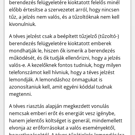
berendezés felügyeletére kioktatott felelős minél
előbb értesítse a szervezetet arról, hogy nincsen
tűz, a jelzés nem valós, és a tűzoltóknak nem kell
kivonulniuk.
A téves jelzést csak a beépített tűzjelző (tűzoltó-)
berendezés felügyeletére kioktatott emberek
mondhatják le, hiszen ők ismerik a berendezés
működését, és ők tudják ellenőrizni, hogy a jelzés
valós-e. A kezelőknek fontos tudniuk, hogy milyen
telefonszámot kell hívniuk, hogy a téves jelzést
lemondják. A lemondáshoz önmagukat is
azonosítaniuk kell, amit egyéni kóddal tudnak
megtenni.
A téves riasztás alapján megkezdett vonulás
nemcsak emberi erőt és energiát vesz igénybe,
hanem jelentős költséget is generál, mindemellett
elvonja az erőforrásokat a valós eseményektől,