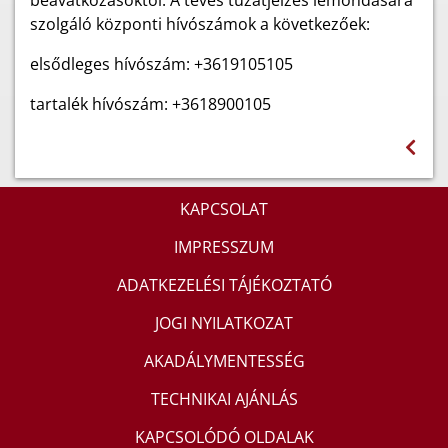
beavatkozásoktól. A téves tűzátjelzés lemondására
szolgáló központi hívószámok a következőek:
elsődleges hívószám: +3619105105
tartalék hívószám: +3618900105
KAPCSOLAT
IMPRESSZUM
ADATKEZELÉSI TÁJÉKOZTATÓ
JOGI NYILATKOZAT
AKADÁLYMENTESSÉG
TECHNIKAI AJÁNLÁS
KAPCSOLÓDÓ OLDALAK