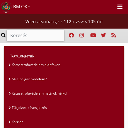
BM OKF
Veszély esetén hívja a 112-t vagy a 105-öt!
GYIK
>
Gyakran ismételt kérdések
>
Tartalomjegyzék
Tűzjelzés, téves jelzés
Katasztrófavédelem alapfokon
Mi a polgári védelem?
Katasztrófavédelem határok nélkül
Tűzjelzés, téves jelzés
Karrier