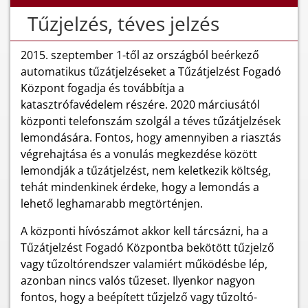
Tűzjelzés, téves jelzés
2015. szeptember 1-től az országból beérkező
automatikus tűzátjelzéseket a Tűzátjelzést Fogadó
Központ fogadja és továbbítja a
katasztrófavédelem részére. 2020 márciusától
központi telefonszám szolgál a téves tűzátjelzések
lemondására. Fontos, hogy amennyiben a riasztás
végrehajtása és a vonulás megkezdése között
lemondják a tűzátjelzést, nem keletkezik költség,
tehát mindenkinek érdeke, hogy a lemondás a
lehető leghamarabb megtörténjen.
A központi hívószámot akkor kell tárcsázni, ha a
Tűzátjelzést Fogadó Központba bekötött tűzjelző
vagy tűzoltórendszer valamiért működésbe lép,
azonban nincs valós tűzeset. Ilyenkor nagyon
fontos, hogy a beépített tűzjelző vagy tűzoltó-