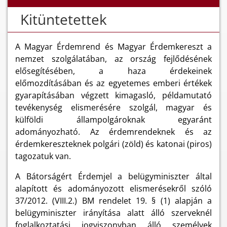
Kitüntetettek
A Magyar Érdemrend és Magyar Érdemkereszt a
nemzet szolgálatában, az ország fejlődésének
elősegítésében, a haza érdekeinek
előmozdításában és az egyetemes emberi értékek
gyarapításában végzett kimagasló, példamutató
tevékenység elismerésére szolgál, magyar és
külföldi állampolgároknak egyaránt
adományozható. Az érdemrendeknek és az
érdemkereszteknek polgári (zöld) és katonai (piros)
tagozatuk van.
A Bátorságért Érdemjel a belügyminiszter által
alapított és adományozott elismerésekről szóló
37/2012. (VIII.2.) BM rendelet 19. § (1) alapján a
belügyminiszter irányítása alatt álló szerveknél
foglalkoztatási jogviszonyban álló személyek