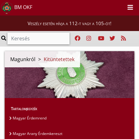
BM OKF
Veszély esetén hívja a 112-t vagy a 105-öt!
Magunkról
>
Kitüntetettek
Tartalomjegyzék
Magyar Érdemrend
Magyar Arany Érdemkereszt