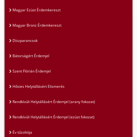
Magyar Ezüst Érdemkereszt
Magyar Bronz Érdemkereszt
Díszparancsok
Bátorságért Érdemjel
Szent Flórián Érdemjel
Hősies Helytállásért Elismerés
Rendkívüli Helytállásért Érdemjel (arany fokozat)
Rendkívüli Helytállásért Érdemjel (ezüst fokozat)
Év tűzoltója