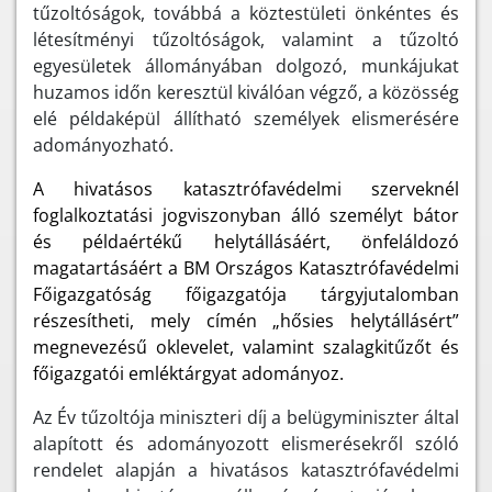
tűzoltóságok, továbbá a köztestületi önkéntes és
létesítményi tűzoltóságok, valamint a tűzoltó
egyesületek állományában dolgozó, munkájukat
huzamos időn keresztül kiválóan végző, a közösség
elé példaképül állítható személyek elismerésére
adományozható.
A hivatásos katasztrófavédelmi szerveknél
foglalkoztatási jogviszonyban álló személyt bátor
és példaértékű helytállásáért, önfeláldozó
magatartásáért a BM Országos Katasztrófavédelmi
Főigazgatóság főigazgatója tárgyjutalomban
részesítheti, mely címén „hősies helytállásért”
megnevezésű oklevelet, valamint szalagkitűzőt és
főigazgatói emléktárgyat adományoz.
Az Év tűzoltója miniszteri díj a belügyminiszter által
alapított és adományozott elismerésekről szóló
rendelet alapján a hivatásos katasztrófavédelmi