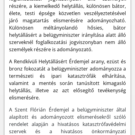
részére, a kiemelkedő helytállás, különösen bátor,
élete, testi épsége közvetlen veszélyeztetésével
járó magatartás elismerésére adományozható.
Különösen méltányolandó hősies, bátor
helytállásért a belügyminiszter irányítása alatt álló
szerveknél foglalkozatási jogviszonyban nem álló
személyek részére is adományozató.
A Rendkívüli Helytállásért Érdemjel arany, ezüst és
bronz fokozatát a belügyminiszter adományozza a
természeti és ipari katasztrófák elhárítása,
valamint a mentés során tanúsított kimagasló
helytállás, illetve az azt elősegítő tevékenység
elismerésére.
A Szent Flórián Érdemjel a belügyminiszter által
alapított és adományozott elismerésekről szóló
rendelet alapján a hivatásos katasztrófavédelmi
szervek és a hivatásos önkormányzati