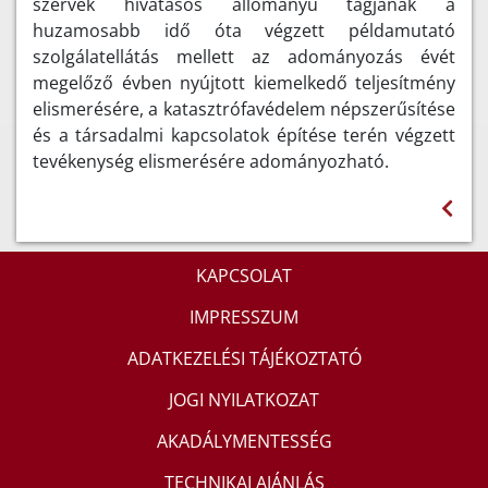
szervek hivatásos állományú tagjának a
huzamosabb idő óta végzett példamutató
szolgálatellátás mellett az adományozás évét
megelőző évben nyújtott kiemelkedő teljesítmény
elismerésére, a katasztrófavédelem népszerűsítése
és a társadalmi kapcsolatok építése terén végzett
tevékenység elismerésére adományozható.
KAPCSOLAT
IMPRESSZUM
ADATKEZELÉSI TÁJÉKOZTATÓ
JOGI NYILATKOZAT
AKADÁLYMENTESSÉG
TECHNIKAI AJÁNLÁS