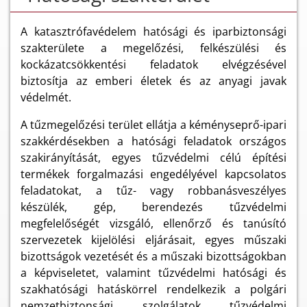
A katasztrófavédelem hatósági és iparbiztonsági
szakterülete a megelőzési, felkészülési és
kockázatcsökkentési feladatok elvégzésével
biztosítja az emberi életek és az anyagi javak
védelmét.
A tűzmegelőzési terület ellátja a kéményseprő-ipari
szakkérdésekben a hatósági feladatok országos
szakirányítását, egyes tűzvédelmi célú építési
termékek forgalmazási engedélyével kapcsolatos
feladatokat, a tűz- vagy robbanásveszélyes
készülék, gép, berendezés tűzvédelmi
megfelelőségét vizsgáló, ellenőrző és tanúsító
szervezetek kijelölési eljárásait, egyes műszaki
bizottságok vezetését és a műszaki bizottságokban
a képviseletet, valamint tűzvédelmi hatósági és
szakhatósági hatáskörrel rendelkezik a polgári
nemzetbiztonsági szolgálatok tűzvédelmi