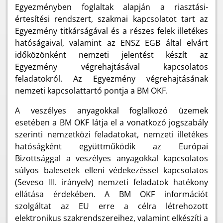
Egyezményben foglaltak alapján a riasztási-
értesítési rendszert, szakmai kapcsolatot tart az
Egyezmény titkárságával és a részes felek illetékes
hatóságaival, valamint az ENSZ EGB által elvárt
időközönként nemzeti jelentést készít az
Egyezmény végrehajtásával kapcsolatos
feladatokról. Az Egyezmény végrehajtásának
nemzeti kapcsolattartó pontja a BM OKF.
A veszélyes anyagokkal foglalkozó üzemek
esetében a BM OKF látja el a vonatkozó jogszabály
szerinti nemzetközi feladatokat, nemzeti illetékes
hatóságként együttműködik az Európai
Bizottsággal a veszélyes anyagokkal kapcsolatos
súlyos balesetek elleni védekezéssel kapcsolatos
(Seveso III. irányelv) nemzeti feladatok hatékony
ellátása érdekében. A BM OKF információt
szolgáltat az EU erre a célra létrehozott
elektronikus szakrendszereihez, valamint elkészíti a