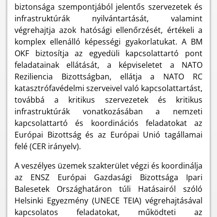
biztonsága szempontjából jelentős szervezetek és
infrastruktúrák nyilvántartását, valamint
végrehajtja azok hatósági ellenőrzését, értékeli a
komplex ellenálló képességi gyakorlatukat. A BM
OKF biztosítja az egyedüli kapcsolattartó pont
feladatainak ellátását, a képviseletet a NATO
Reziliencia Bizottságban, ellátja a NATO RC
katasztrófavédelmi szerveivel való kapcsolattartást,
továbbá a kritikus szervezetek és kritikus
infrastruktúrák vonatkozásában a nemzeti
kapcsolattartó és koordinációs feladatokat az
Európai Bizottság és az Európai Unió tagállamai
felé (CER irányelv).
A veszélyes üzemek szakterület végzi és koordinálja
az ENSZ Európai Gazdasági Bizottsága Ipari
Balesetek Országhatáron túli Hatásairól szóló
Helsinki Egyezmény (UNECE TEIA) végrehajtásával
kapcsolatos feladatokat, működteti az