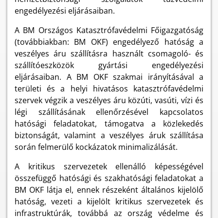
engedélyezési eljárásaiban.
A BM Országos Katasztrófavédelmi Főigazgatóság
(továbbiakban: BM OKF) engedélyező hatóság a
veszélyes áru szállításra használt csomagoló- és
szállítóeszközök gyártási engedélyezési
eljárásaiban. A BM OKF szakmai irányításával a
területi és a helyi hivatásos katasztrófavédelmi
szervek végzik a veszélyes áru közúti, vasúti, vízi és
légi szállításának ellenőrzésével kapcsolatos
hatósági feladatokat, támogatva a közlekedés
biztonságát, valamint a veszélyes áruk szállítása
során felmerülő kockázatok minimalizálását.
A kritikus szervezetek ellenálló képességével
összefüggő hatósági és szakhatósági feladatokat a
BM OKF látja el, ennek részeként általános kijelölő
hatóság, vezeti a kijelölt kritikus szervezetek és
infrastruktúrák, továbbá az ország védelme és