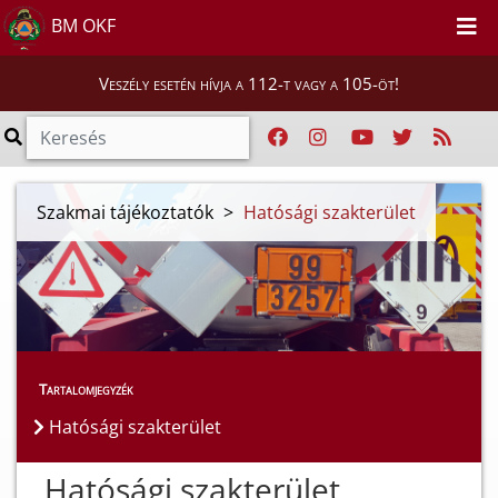
BM OKF
Veszély esetén hívja a 112-t vagy a 105-öt!
Szakmai tájékoztatók
>
Hatósági szakterület
Tartalomjegyzék
Hatósági szakterület
Hatósági szakterület