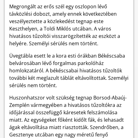
Megrongált az erős szél egy oszlopon lévő
távközlési dobozt, amely ennek következtében
veszélyeztette a közlekedést tegnap este
Keszthelyen, a Toldi Miklós utcában. A város
hivatásos tűzoltói visszarögzítették az eszközt a
helyére. Személyi sérülés nem történt.
Üvegtábla esett le a kora esti órákban Békéscsaba
belvárosában lévő forgalmas parkolóház
homlokzatáról. A békéscsabai hivatásos tűzoltók
további két meglazult táblát eltávolítottak. Személyi
sérülés nem történt.
Huszonhatszor volt szükség tegnap Borsod-Abaúj-
Zemplén vármegyében a hivatásos tűzoltókra az
időjárással összefüggő káresetek felszámolása
miatt. Az egységeket főként kidőlt fák, és lehasadt
ágak eltávolítása miatt riasztották. Szendrőben, a
Gesztenye utcában egy nagy méretű fenyő