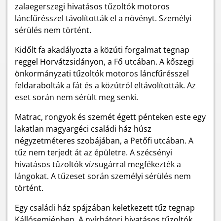
zalaegerszegi hivatásos tűzoltók motoros
láncfűrésszel távolították el a növényt. Személyi
sérülés nem történt.
Kidőlt fa akadályozta a közúti forgalmat tegnap
reggel Horvátzsidányon, a Fő utcában. A kőszegi
önkormányzati tűzoltók motoros láncfűrésszel
feldarabolták a fát és a közútról eltávolították. Az
eset során nem sérült meg senki.
Matrac, rongyok és szemét égett pénteken este egy
lakatlan magyargéci családi ház húsz
négyzetméteres szobájában, a Petőfi utcában. A
tűz nem terjedt át az épületre. A szécsényi
hivatásos tűzoltók vízsugárral megfékezték a
lángokat. A tűzeset során személyi sérülés nem
történt.
Egy családi ház spájzában keletkezett tűz tegnap
Kállósemjénben. A nyírbátori hivatásos tűzoltók