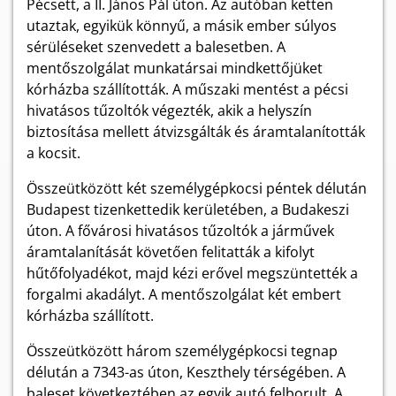
Pécsett, a II. János Pál úton. Az autóban ketten
utaztak, egyikük könnyű, a másik ember súlyos
sérüléseket szenvedett a balesetben. A
mentőszolgálat munkatársai mindkettőjüket
kórházba szállították. A műszaki mentést a pécsi
hivatásos tűzoltók végezték, akik a helyszín
biztosítása mellett átvizsgálták és áramtalanították
a kocsit.
Összeütközött két személygépkocsi péntek délután
Budapest tizenkettedik kerületében, a Budakeszi
úton. A fővárosi hivatásos tűzoltók a járművek
áramtalanítását követően felitatták a kifolyt
hűtőfolyadékot, majd kézi erővel megszüntették a
forgalmi akadályt. A mentőszolgálat két embert
kórházba szállított.
Összeütközött három személygépkocsi tegnap
délután a 7343-as úton, Keszthely térségében. A
baleset következtében az egyik autó felborult. A