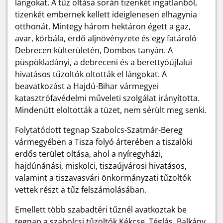
lángokat. A tűz oltása során tizenkét ingatlanból,
tizenkét embernek kellett ideiglenesen elhagynia
otthonát. Mintegy három hektáron égett a gaz,
avar, körbála, erdő aljnövényzete és egy fatároló
Debrecen külterületén, Dombos tanyán. A
püspökladányi, a debreceni és a berettyóújfalui
hivatásos tűzoltók oltották el lángokat. A
beavatkozást a Hajdú-Bihar vármegyei
katasztrófavédelmi műveleti szolgálat irányította.
Mindenütt eloltották a tüzet, nem sérült meg senki.
Folytatódott tegnap Szabolcs-Szatmár-Bereg
vármegyében a Tisza folyó árterében a tiszalöki
erdős terület oltása, ahol a nyíregyházi,
hajdúnánási, miskolci, tiszaújvárosi hivatásos,
valamint a tiszavasvári önkormányzati tűzoltók
vettek részt a tűz felszámolásában.
Emellett több szabadtéri tűznél avatkoztak be
tegnap a szabolcsi tűzoltók Kékcse, Téglás, Balkány,