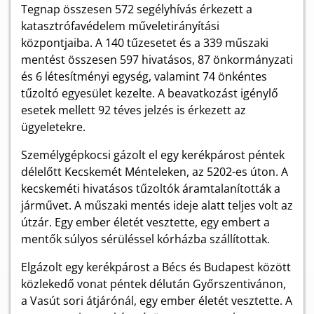
Tegnap összesen 572 segélyhívás érkezett a
katasztrófavédelem műveletirányítási
központjaiba. A 140 tűzesetet és a 339 műszaki
mentést összesen 597 hivatásos, 87 önkormányzati
és 6 létesítményi egység, valamint 74 önkéntes
tűzoltó egyesület kezelte. A beavatkozást igénylő
esetek mellett 92 téves jelzés is érkezett az
ügyeletekre.
Személygépkocsi gázolt el egy kerékpárost péntek
délelőtt Kecskemét Ménteleken, az 5202-es úton. A
kecskeméti hivatásos tűzoltók áramtalanították a
járművet. A műszaki mentés ideje alatt teljes volt az
útzár. Egy ember életét vesztette, egy embert a
mentők súlyos sérüléssel kórházba szállítottak.
Elgázolt egy kerékpárost a Bécs és Budapest között
közlekedő vonat péntek délután Győrszentivánon,
a Vasút sori átjárónál, egy ember életét vesztette. A