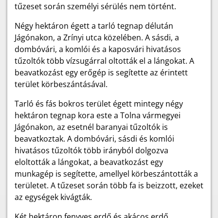
tűzeset során személyi sérülés nem történt.
Négy hektáron égett a tarló tegnap délután
Jágónakon, a Zrínyi utca közelében. A sásdi, a
dombóvári, a komlói és a kaposvári hivatásos
tűzoltók több vízsugárral oltották el a lángokat. A
beavatkozást egy erőgép is segítette az érintett
terület körbeszántásával.
Tarló és fás bokros terület égett mintegy négy
hektáron tegnap kora este a Tolna vármegyei
Jágónakon, az esetnél baranyai tűzoltók is
beavatkoztak. A dombóvári, sásdi és komlói
hivatásos tűzoltók több irányból dolgozva
eloltották a lángokat, a beavatkozást egy
munkagép is segítette, amellyel körbeszántották a
területet. A tűzeset során több fa is beizzott, ezeket
az egységek kivágták.
Két hektáron fenyves erdő és akácos erdő