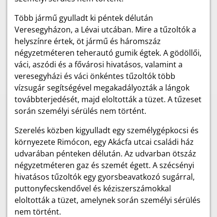
Több jármű gyulladt ki péntek délután
Veresegyházon, a Lévai utcában. Mire a tűzoltók a
helyszínre értek, öt jármű és háromszáz
négyzetméteren teherautó gumik égtek. A gödöllői,
váci, aszódi és a fővárosi hivatásos, valamint a
veresegyházi és váci önkéntes tűzoltók több
vízsugár segítségével megakadályozták a lángok
továbbterjedését, majd eloltották a tüzet. A tűzeset
során személyi sérülés nem történt.
Szerelés közben kigyulladt egy személygépkocsi és
környezete Rimócon, egy Akácfa utcai családi ház
udvarában pénteken délután. Az udvarban ötszáz
négyzetméteren gaz és szemét égett. A szécsényi
hivatásos tűzoltók egy gyorsbeavatkozó sugárral,
puttonyfecskendővel és kéziszerszámokkal
eloltották a tüzet, amelynek során személyi sérülés
nem történt.