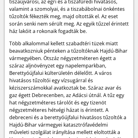
tiszaújvárosi, az egri és a tiszafüredi hivatásos,
valamint a szomolyai, és a tiszabábolnai önkéntes
tűzoltók fékezték meg, majd oltották el. Az eset
során senki nem sérült meg. Az egyik tűzzel érintett
ház lakóit a rokonaik fogadták be.
Több alkalommal kellett szabadtéri tüzek miatt
beavatkozniuk pénteken a tűzoltóknak Hajdú-Bihar
vármegyében. Ötszáz négyzetméteren égett a
száraz aljnövényzet egy napelemparkban,
Berettyóújfalui külterületén délelőtt. A város
hivatásos tűzoltói egy vízsugárral és
kéziszerszámokkal avatkoztak be. Száraz avar és
gaz égett Debrecenben, az Adácsi útnál. A tűz egy
hat négyzetméteres tárolót és egy tizenöt
négyzetméteres hétvégi házat is érintett. A
debreceni és a berettyóújfalui hivatásos tűzoltók a
Hajdú-Bihar vármegyei katasztrófavédelmi
műveleti szolgálat irányítása mellett eloltották a