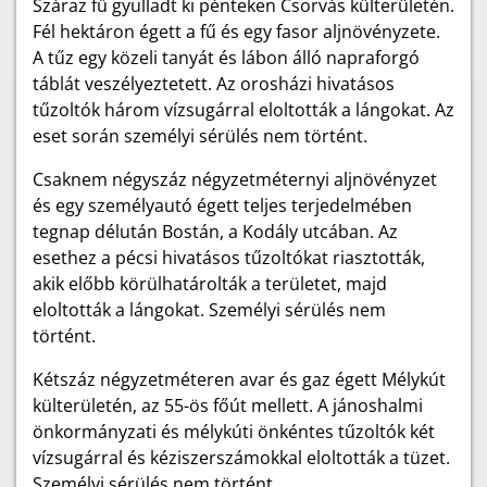
Száraz fű gyulladt ki pénteken Csorvás külterületén.
Fél hektáron égett a fű és egy fasor aljnövényzete.
A tűz egy közeli tanyát és lábon álló napraforgó
táblát veszélyeztetett. Az orosházi hivatásos
tűzoltók három vízsugárral eloltották a lángokat. Az
eset során személyi sérülés nem történt.
Csaknem négyszáz négyzetméternyi aljnövényzet
és egy személyautó égett teljes terjedelmében
tegnap délután Bostán, a Kodály utcában. Az
esethez a pécsi hivatásos tűzoltókat riasztották,
akik előbb körülhatárolták a területet, majd
eloltották a lángokat. Személyi sérülés nem
történt.
Kétszáz négyzetméteren avar és gaz égett Mélykút
külterületén, az 55-ös főút mellett. A jánoshalmi
önkormányzati és mélykúti önkéntes tűzoltók két
vízsugárral és kéziszerszámokkal eloltották a tüzet.
Személyi sérülés nem történt.