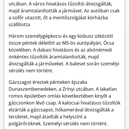
utcában. A város hivatásos tűzoltói átvizsgálták,
majd áramtalanították a járművet. Az autóban csak
a sofőr utazott, őt a mentőszolgálat kórházba
szállította
Három személygépkocsi és egy kisbusz ütközött
össze péntek délelőtt az M5-ös autópályán, Ócsa
közelében. A dabasi hivatásos és az alsónémedi
önkéntes tűzoltók áramtalanították, majd
átvizsgálták a járműveket. A baleset során személyi
sérülés nem történt.
Gázszagot éreztek pénteken éjszaka
Dunaszentbenedeken, a Zrínyi utcában. A lakatlan
romos épületben omlás következtében kinyílt a
gázcsonkon lévő csap. A kalocsai hivatásos tűzoltók
elzárták a gázcsapot, hőkamerával átvizsgálták a
területet, majd átadták a helyszínt a
polgárőröknek. Személyi sérülés nem történt.