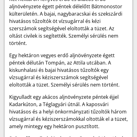
aljnövényzete égett péntek délelőtt Bátmonostor
külterületén. A bajai, nagybaracskai és szekszárdi
hivatásos tűzoltók öt vízsugárral és kézi
szerszámok segítségével eloltották a tüzet. Az
oltást civilek is segítették. Személyi sérülés nem
történt.
Egy hektáron vegyes erdő aljnövényzete égett
péntek délután Tompán, az Attila utcában. A
kiskunhalasi és bajai hivatásos tűzoltók egy
vízsugárral és kéziszerszámok segítségével
eloltották a tüzet. Személyi sérülés nem történt.
Kigyulladt egy akácos aljnövényzete péntek éjjel
Kadarkúton, a Téglagyári útnál. A kaposvári
hivatásos és a helyi önkormányzati tűzoltók három
vízsugárral és kéziszerszámokkal oltották el a tüzet,
amely mintegy egy hektáron pusztított.