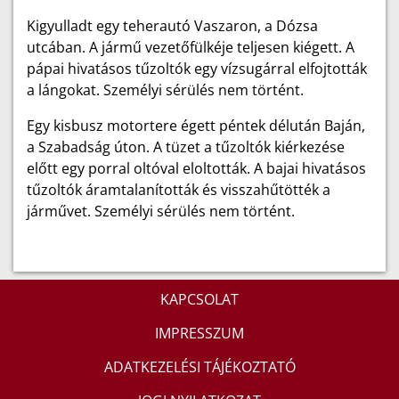
Kigyulladt egy teherautó Vaszaron, a Dózsa
utcában. A jármű vezetőfülkéje teljesen kiégett. A
pápai hivatásos tűzoltók egy vízsugárral elfojtották
a lángokat. Személyi sérülés nem történt.
Egy kisbusz motortere égett péntek délután Baján,
a Szabadság úton. A tüzet a tűzoltók kiérkezése
előtt egy porral oltóval eloltották. A bajai hivatásos
tűzoltók áramtalanították és visszahűtötték a
járművet. Személyi sérülés nem történt.
KAPCSOLAT
IMPRESSZUM
ADATKEZELÉSI TÁJÉKOZTATÓ