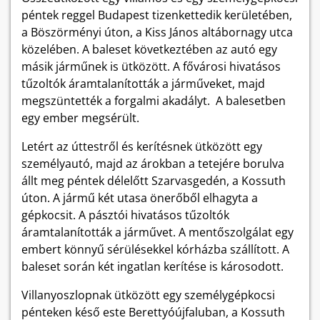
péntek reggel Budapest tizenkettedik kerületében,
a Böszörményi úton, a Kiss János altábornagy utca
közelében. A baleset következtében az autó egy
másik járműnek is ütközött. A fővárosi hivatásos
tűzoltók áramtalanították a járműveket, majd
megszüntették a forgalmi akadályt. A balesetben
egy ember megsérült.
Letért az úttestről és kerítésnek ütközött egy
személyautó, majd az árokban a tetejére borulva
állt meg péntek délelőtt Szarvasgedén, a Kossuth
úton. A jármű két utasa önerőből elhagyta a
gépkocsit. A pásztói hivatásos tűzoltók
áramtalanították a járművet. A mentőszolgálat egy
embert könnyű sérülésekkel kórházba szállított. A
baleset során két ingatlan kerítése is károsodott.
Villanyoszlopnak ütközött egy személygépkocsi
pénteken késő este Berettyóújfaluban, a Kossuth