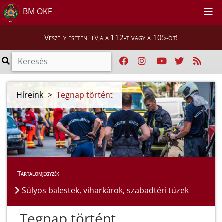
BM OKF
Veszély esetén hívja a 112-t vagy a 105-öt!
Híreink
>
Tegnap történt
Tartalomjegyzék
Súlyos balestek, viharkárok, szabadtéri tüzek
Tegnap történt