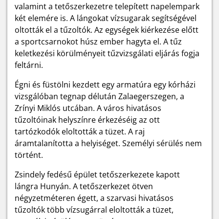
valamint a tetőszerkezetre telepített napelempark
két elemére is. A lángokat vízsugarak segítségével
oltották el a tűzoltók. Az egységek kiérkezése előtt
a sportcsarnokot húsz ember hagyta el. A tűz
keletkezési körülményeit tűzvizsgálati eljárás fogja
feltárni.
Égni és füstölni kezdett egy armatúra egy kórházi
vizsgálóban tegnap délután Zalaegerszegen, a
Zrínyi Miklós utcában. A város hivatásos
tűzoltóinak helyszínre érkezéséig az ott
tartózkodók eloltották a tüzet. A raj
áramtalanította a helyiséget. Személyi sérülés nem
történt.
Zsindely fedésű épület tetőszerkezete kapott
lángra Hunyán. A tetőszerkezet ötven
négyzetméteren égett, a szarvasi hivatásos
tűzoltók több vízsugárral eloltották a tüzet,