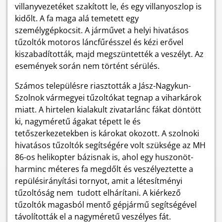
villanyvezetéket szakított le, és egy villanyoszlop is
kidőlt. A fa maga alá temetett egy
személygépkocsit. A járművet a helyi hivatásos
tűzoltók motoros láncfűrésszel és kézi erővel
kiszabadították, majd megszüntették a veszélyt. Az
események során nem történt sérülés.
Számos településre riasztották a Jász-Nagykun-
Szolnok vármegyei tűzoltókat tegnap a viharkárok
miatt. A hirtelen kialakult zivatarlánc fákat döntött
ki, nagyméretű ágakat tépett le és
tetőszerkezetekben is károkat okozott. A szolnoki
hivatásos tűzoltók segítségére volt szüksége az MH
86-os helikopter bázisnak is, ahol egy huszonöt-
harminc méteres fa megdőlt és veszélyeztette a
repülésirányítási tornyot, amit a létesítményi
tűzoltóság nem tudott elhárítani. A kiérkező
tűzoltók magasból mentő gépjármű segítségével
távolították el a nagyméretű veszélyes fát.