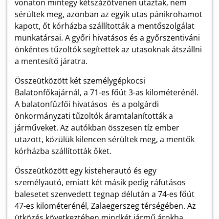
vonaton mintegy kétszázötvenen utaztak, nem
sérültek meg, azonban az egyik utas pánikrohamot
kapott, őt kórházba szállították a mentőszolgálat
munkatársai. A győri hivatásos és a győrszentiváni
önkéntes tűzoltók segítettek az utasoknak átszállni
a mentesítő járatra.
Összeütközött két személygépkocsi
Balatonfőkajárnál, a 71-es főút 3-as kilométerénél.
A balatonfűzfői hivatásos és a polgárdi
önkormányzati tűzoltók áramtalanították a
járműveket. Az autókban összesen tíz ember
utazott, közülük kilencen sérültek meg, a mentők
kórházba szállították őket.
Összeütközött egy kisteherautó és egy
személyautó, emiatt két másik pedig ráfutásos
balesetet szenvedett tegnap délután a 74-es főút
47-es kilométerénél, Zalaegerszeg térségében. Az
ütközés következtében mindkét jármű árokba