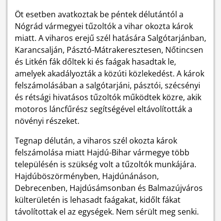
Öt esetben avatkoztak be péntek délutántól a
Nógrád vármegyei tűzoltók a vihar okozta károk
miatt. A viharos erejű szél hatására Salgótarjánban,
Karancsalján, Pásztó-Mátrakeresztesen, Nőtincsen
és Litkén fák dőltek ki és faágak hasadtak le,
amelyek akadályozták a közúti közlekedést. A károk
felszámolásában a salgótarjáni, pásztói, szécsényi
és rétsági hivatásos tűzoltók működtek közre, akik
motoros láncfűrész segítségével eltávolították a
növényi részeket.
Tegnap délután, a viharos szél okozta károk
felszámolása miatt Hajdú-Bihar vármegye több
településén is szükség volt a tűzoltók munkájára.
Hajdúböszörményben, Hajdúnánáson,
Debrecenben, Hajdúsámsonban és Balmazújváros
külterületén is lehasadt faágakat, kidőlt fákat
távolítottak el az egységek. Nem sérült meg senki.