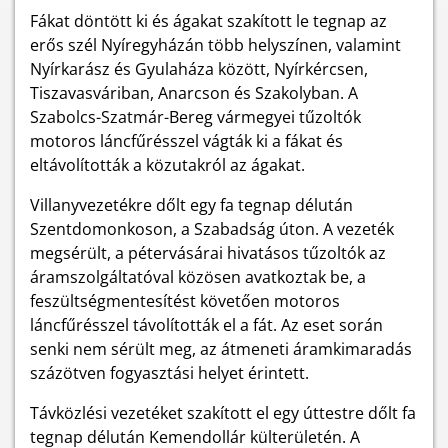
Fákat döntött ki és ágakat szakított le tegnap az
erős szél Nyíregyházán több helyszínen, valamint
Nyírkarász és Gyulaháza között, Nyírkércsen,
Tiszavasváriban, Anarcson és Szakolyban.
A
Szabolcs-Szatmár-Bereg vármegyei tűzoltók
motoros láncfűrésszel vágták ki a fákat és
eltávolították a közutakról az ágakat.
Villanyvezetékre dőlt egy fa tegnap délután
Szentdomonkoson, a Szabadság úton. A vezeték
megsérült, a pétervásárai hivatásos tűzoltók az
áramszolgáltatóval közösen avatkoztak be, a
feszültségmentesítést követően motoros
láncfűrésszel távolították el a fát. Az eset során
senki nem sérült meg, az átmeneti áramkimaradás
százötven fogyasztási helyet érintett.
Távközlési vezetéket szakított el egy úttestre dőlt fa
tegnap délután Kemendollár külterületén. A