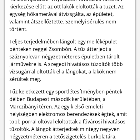
kiérkezése előtt az ott lakók eloltották a tüzet. Az
egység hőkamerával átvizsgálta, az épületet,
valamint átszellőztette. Személyi sérülés nem
történt.
Teljes terjedelmében lángolt egy melléképület
pénteken reggel Zsombón. A tűz átterjedt a
száznyolcvan négyzetméteres épületben tárolt
járművekre is. A szegedi hivatásos tűzoltók több
vízsugárral oltották el a lángokat, a lakók nem
sérültek meg.
Tűz keletkezett egy sportlétesítményben péntek
délben Budapest második kerületében, a
Marczibányi téren. Az egyik első emeleti
helyiségben elektromos berendezések égtek, amit
több porral oltóval eloltottak a fővárosi hivatásos
tűzoltók. A lángok átterjedtek mintegy negyven
négyzetméteren a tetőszigetelés burkolatára,