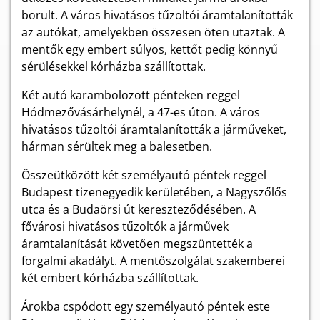
borult. A város hivatásos tűzoltói áramtalanították
az autókat, amelyekben összesen öten utaztak. A
mentők egy embert súlyos, kettőt pedig könnyű
sérülésekkel kórházba szállítottak.
Két autó karambolozott pénteken reggel
Hódmezővásárhelynél, a 47-es úton. A város
hivatásos tűzoltói áramtalanították a járműveket,
hárman sérültek meg a balesetben.
Összeütközött két személyautó péntek reggel
Budapest tizenegyedik kerületében, a Nagyszőlős
utca és a Budaörsi út kereszteződésében. A
fővárosi hivatásos tűzoltók a járművek
áramtalanítását követően megszüntették a
forgalmi akadályt. A mentőszolgálat szakemberei
két embert kórházba szállítottak.
Árokba cspódott egy személyautó péntek este