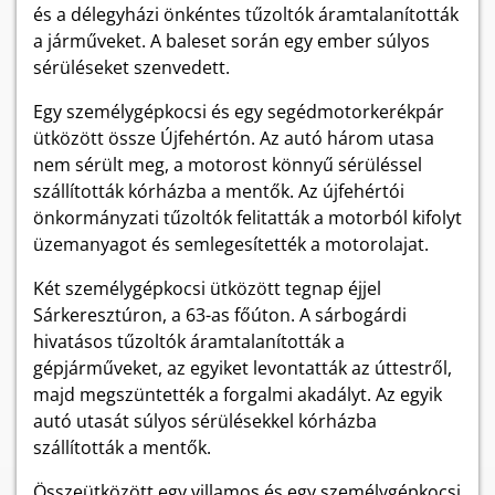
és a délegyházi önkéntes tűzoltók áramtalanították
a járműveket. A baleset során egy ember súlyos
sérüléseket szenvedett.
Egy személygépkocsi és egy segédmotorkerékpár
ütközött össze Újfehértón. Az autó három utasa
nem sérült meg, a motorost könnyű sérüléssel
szállították kórházba a mentők. Az újfehértói
önkormányzati tűzoltók felitatták a motorból kifolyt
üzemanyagot és semlegesítették a motorolajat.
Két személygépkocsi ütközött tegnap éjjel
Sárkeresztúron, a 63-as főúton. A sárbogárdi
hivatásos tűzoltók áramtalanították a
gépjárműveket, az egyiket levontatták az úttestről,
majd megszüntették a forgalmi akadályt. Az egyik
autó utasát súlyos sérülésekkel kórházba
szállították a mentők.
Összeütközött egy villamos és egy személygépkocsi