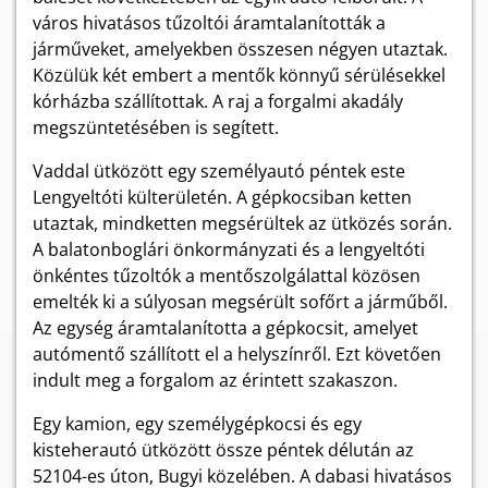
város hivatásos tűzoltói áramtalanították a
járműveket, amelyekben összesen négyen utaztak.
Közülük két embert a mentők könnyű sérülésekkel
kórházba szállítottak. A raj a forgalmi akadály
megszüntetésében is segített.
Vaddal ütközött egy személyautó péntek este
Lengyeltóti külterületén. A gépkocsiban ketten
utaztak, mindketten megsérültek az ütközés során.
A balatonboglári önkormányzati és a lengyeltóti
önkéntes tűzoltók a mentőszolgálattal közösen
emelték ki a súlyosan megsérült sofőrt a járműből.
Az egység áramtalanította a gépkocsit, amelyet
autómentő szállított el a helyszínről. Ezt követően
indult meg a forgalom az érintett szakaszon.
Egy kamion, egy személygépkocsi és egy
kisteherautó ütközött össze péntek délután az
52104-es úton, Bugyi közelében. A dabasi hivatásos