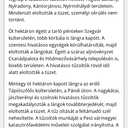
Nyíradony, Kántorjánosi, Nyírmihálydi területein.
Mindenütt eloltották a tüzet, személyi sérülés nem
történt.
Öt hektáron égett a tarló pénteken Szegvár
külterületén, több körbála is lángra kapott. A
szentesi hivatásos egységek körülhatárolták, majd
eloltották a lángokat. Égett a száraz aljnövényzet
Csanádpalota és Hódmezővásárhely településén is,
kisebb területen. A hivatásos tűzoltók rövid idő
alatt eloltották a tüzet.
Mintegy öt hektáron kapott lángra az erdő
Tápiószőlős külterületén, a Pándi úton. A nagykátai,
jászberényi és szolnoki hivatásos tűzoltók
megakadályozták a lángok továbbterjedését, majd
eloltották a tüzet. A tűz oltását a feltámadó szél
nehezítette. A tűzoltók munkáját a Pest vármegyei
katasztrófavédelmi műveleti szolgálat irányította. A