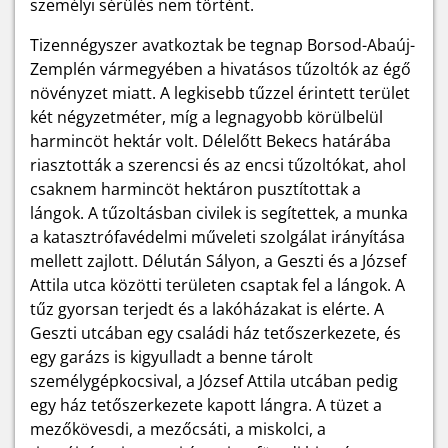
személyi sérülés nem történt.
Tizennégyszer avatkoztak be tegnap Borsod-Abaúj-
Zemplén vármegyében a hivatásos tűzoltók az égő
növényzet miatt. A legkisebb tűzzel érintett terület
két négyzetméter, míg a legnagyobb körülbelül
harmincöt hektár volt. Délelőtt Bekecs határába
riasztották a szerencsi és az encsi tűzoltókat, ahol
csaknem harmincöt hektáron pusztítottak a
lángok. A tűzoltásban civilek is segítettek, a munka
a katasztrófavédelmi műveleti szolgálat irányítása
mellett zajlott. Délután Sályon, a Geszti és a József
Attila utca közötti területen csaptak fel a lángok. A
tűz gyorsan terjedt és a lakóházakat is elérte. A
Geszti utcában egy családi ház tetőszerkezete, és
egy garázs is kigyulladt a benne tárolt
személygépkocsival, a József Attila utcában pedig
egy ház tetőszerkezete kapott lángra. A tüzet a
mezőkövesdi, a mezőcsáti, a miskolci, a