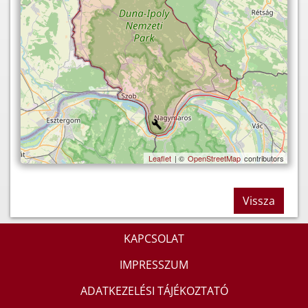
Leaflet
| ©
OpenStreetMap
contributors
Vissza
KAPCSOLAT
IMPRESSZUM
ADATKEZELÉSI TÁJÉKOZTATÓ