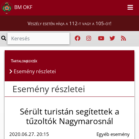
BM OKF
Veszély esetén hívja a 112-t vagy a 105-öt!
Esemény részletei
Tartalomjegyzék
Esemény részletei
Esemény részletei
Sérült turistán segítettek a
tűzoltók Nagymarosnál
2020.06.27. 20:15
Egyéb esemény