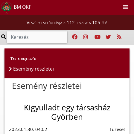
BM OKF
Veszély esetén hívja a 112-t vagy a 105-öt!
Esemény részletei
Tartalomjegyzék
Esemény részletei
Esemény részletei
Kigyulladt egy társasház
Győrben
2023.01.30. 04:02
Tűzeset