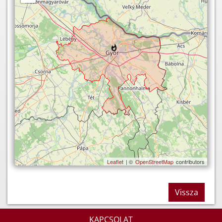
Leaflet
| ©
OpenStreetMap
contributors
Vissza
KAPCSOLAT