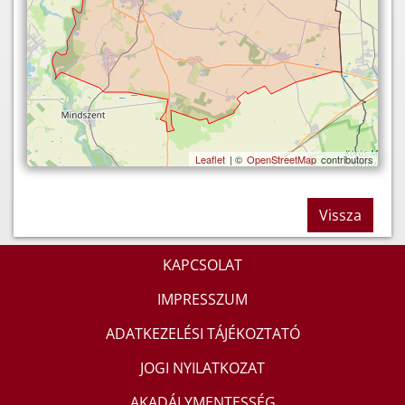
Leaflet
| ©
OpenStreetMap
contributors
Vissza
KAPCSOLAT
IMPRESSZUM
ADATKEZELÉSI TÁJÉKOZTATÓ
JOGI NYILATKOZAT
AKADÁLYMENTESSÉG