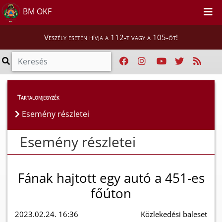
BM OKF
Veszély esetén hívja a 112-t vagy a 105-öt!
Esemény részletei
Tartalomjegyzék
Esemény részletei
Esemény részletei
Fának hajtott egy autó a 451-es
főúton
2023.02.24. 16:36
Közlekedési baleset