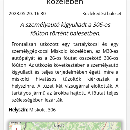
közelében
2023.05.20. 16:30
Közlekedési baleset
A személyautó kigyulladt a 306-os
főúton történt balesetben.
Frontálisan ütközött egy tartálykocsi és egy
személygépkocsi Miskolc közelében, az M30-as
autópályát és a 26-os főutat összekötő 306-os
főúton. Az ütközés következtében a személyautó
kigyulladt és teljes terjedelmében égett, mire a
miskolci hivatásos tűzoltók kiérkeztek a
helyszínre. A tüzet két vízsugárral eloltották. A
tartályos jármű az árokba hajtott. A főutat teljes
szélességében lezárták.
Helyszín:
Miskolc, 306