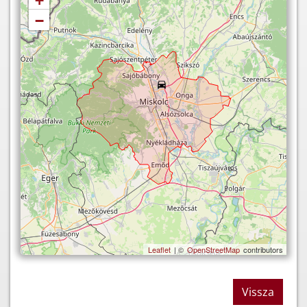
+
−
Leaflet
| ©
OpenStreetMap
contributors
Vissza