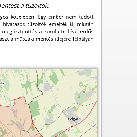
ntést a tűzoltók.
lágos közelében. Egy ember nem tudott
i hivatásos tűzoltók emelték ki, miután
l megtisztították a körülötte lévő erdős
kaszt a műszaki mentés idejére félpályán