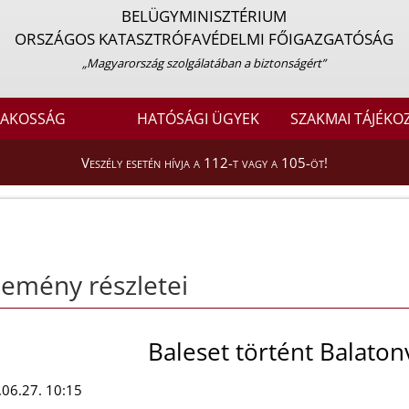
BELÜGYMINISZTÉRIUM
ORSZÁGOS KATASZTRÓFAVÉDELMI FŐIGAZGATÓSÁG
„Magyarország szolgálatában a biztonságért”
LAKOSSÁG
HATÓSÁGI ÜGYEK
SZAKMAI TÁJÉKO
Veszély esetén hívja a 112-t vagy a 105-öt!
emény részletei
Baleset történt Balaton
06.27. 10:15