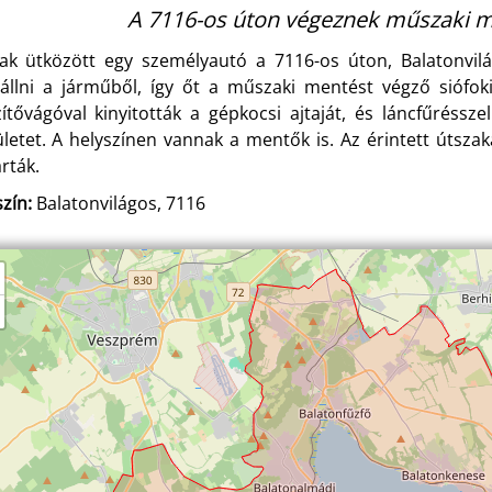
A 7116-os úton végeznek műszaki me
ak ütközött egy személyautó a 7116-os úton, Balatonvi
zállni a járműből, így őt a műszaki mentést végző siófok
zítővágóval kinyitották a gépkocsi ajtaját, és láncfűréssze
ületet. A helyszínen vannak a mentők is. Az érintett útsza
rták.
zín:
Balatonvilágos, 7116