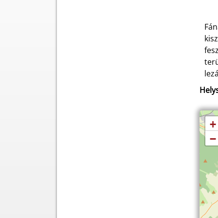
Fán
kis
fes
ter
lezá
Helys
+
−