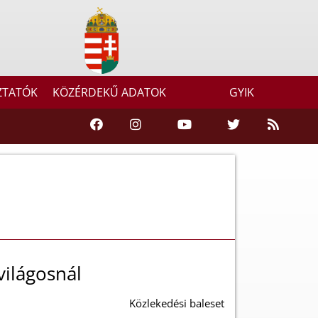
ZTATÓK
KÖZÉRDEKŰ ADATOK
GYIK
világosnál
Közlekedési baleset