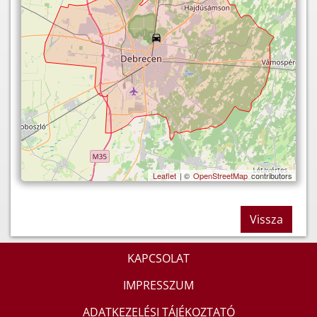
Leaflet
| ©
OpenStreetMap
contributors
Vissza
KAPCSOLAT
IMPRESSZUM
ADATKEZELÉSI TÁJÉKOZTATÓ