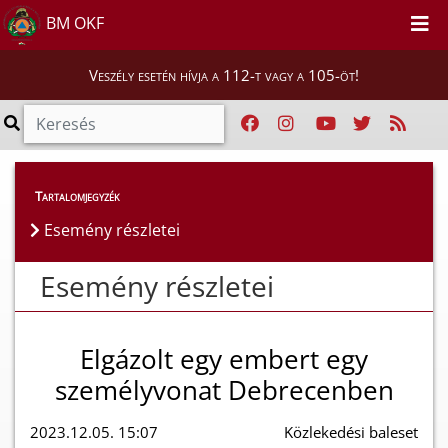
BM OKF
Veszély esetén hívja a 112-t vagy a 105-öt!
Esemény részletei
Tartalomjegyzék
Esemény részletei
Esemény részletei
Elgázolt egy embert egy
személyvonat Debrecenben
2023.12.05. 15:07
Közlekedési baleset