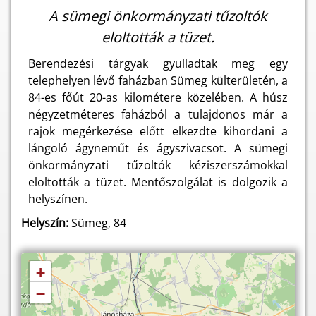
A sümegi önkormányzati tűzoltók
eloltották a tüzet.
Berendezési tárgyak gyulladtak meg egy
telephelyen lévő faházban Sümeg külterületén, a
84-es főút 20-as kilométere közelében. A húsz
négyzetméteres faházból a tulajdonos már a
rajok megérkezése előtt elkezdte kihordani a
lángoló ágyneműt és ágyszivacsot. A sümegi
önkormányzati tűzoltók kéziszerszámokkal
eloltották a tüzet. Mentőszolgálat is dolgozik a
helyszínen.
Helyszín:
Sümeg, 84
+
−