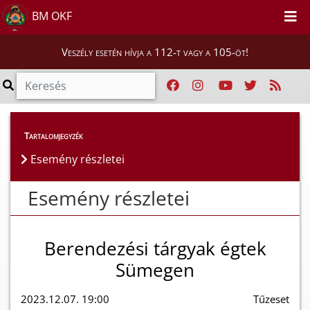
BM OKF
Veszély esetén hívja a 112-t vagy a 105-öt!
Esemény részletei
Tartalomjegyzék
Esemény részletei
Esemény részletei
Berendezési tárgyak égtek
Sümegen
2023.12.07. 19:00
Tűzeset