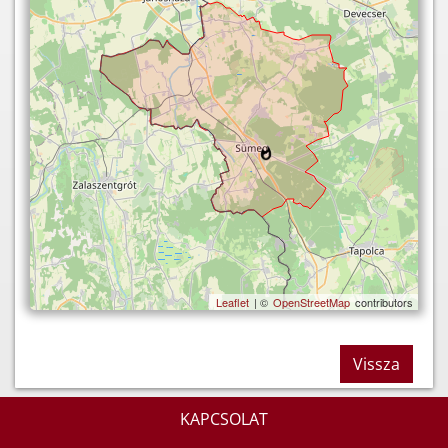
Leaflet
| ©
OpenStreetMap
contributors
Vissza
KAPCSOLAT