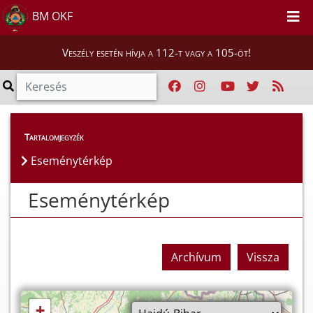
BM OKF
Veszély esetén hívja a 112-t vagy a 105-öt!
Eseménytérkép
Tartalomjegyzék
Eseménytérkép
Eseménytérkép
Archívum
Vissza
+