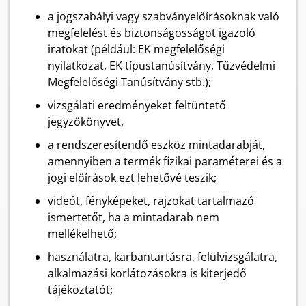
a jogszabályi vagy szabványelőírásoknak való
megfelelést és biztonságosságot igazoló
iratokat (például: EK megfelelőségi
nyilatkozat, EK típustanúsítvány, Tűzvédelmi
Megfelelőségi Tanúsítvány stb.);
vizsgálati eredményeket feltüntető
jegyzőkönyvet,
a rendszeresítendő eszköz mintadarabját,
amennyiben a termék fizikai paraméterei és a
jogi előírások ezt lehetővé teszik;
videót, fényképeket, rajzokat tartalmazó
ismertetőt, ha a mintadarab nem
mellékelhető;
használatra, karbantartásra, felülvizsgálatra,
alkalmazási korlátozásokra is kiterjedő
tájékoztatót;