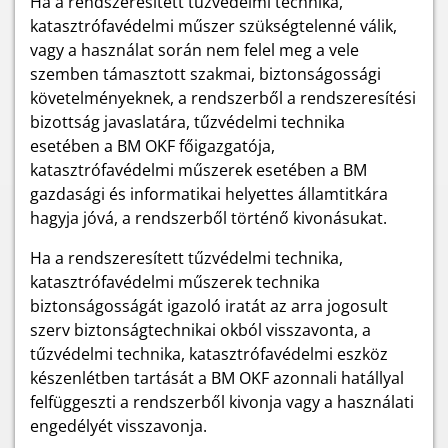
Ha a rendszeresített tűzvédelmi technika,
katasztrófavédelmi műszer szükségtelenné válik,
vagy a használat során nem felel meg a vele
szemben támasztott szakmai, biztonságossági
követelményeknek, a rendszerből a rendszeresítési
bizottság javaslatára, tűzvédelmi technika
esetében a BM OKF főigazgatója,
katasztrófavédelmi műszerek esetében a BM
gazdasági és informatikai helyettes államtitkára
hagyja jóvá, a rendszerből történő kivonásukat.
Ha a rendszeresített tűzvédelmi technika,
katasztrófavédelmi műszerek technika
biztonságosságát igazoló iratát az arra jogosult
szerv biztonságtechnikai okból visszavonta, a
tűzvédelmi technika, katasztrófavédelmi eszköz
készenlétben tartását a BM OKF azonnali hatállyal
felfüggeszti a rendszerből kivonja vagy a használati
engedélyét visszavonja.