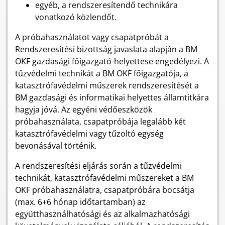
egyéb, a rendszeresítendő technikára
vonatkozó közlendőt.
A próbahasználatot vagy csapatpróbát a
Rendszeresítési bizottság javaslata alapján a BM
OKF gazdasági főigazgató-helyettese engedélyezi. A
tűzvédelmi technikát a BM OKF főigazgatója, a
katasztrófavédelmi műszerek rendszeresítését a
BM gazdasági és informatikai helyettes államtitkára
hagyja jóvá. Az egyéni védőeszközök
próbahasználata, csapatpróbája legalább két
katasztrófavédelmi vagy tűzoltó egység
bevonásával történik.
A rendszeresítési eljárás során a tűzvédelmi
technikát, katasztrófavédelmi műszereket a BM
OKF próbahasználatra, csapatpróbára bocsátja
(max. 6+6 hónap időtartamban) az
együtthasználhatósági és az alkalmazhatósági