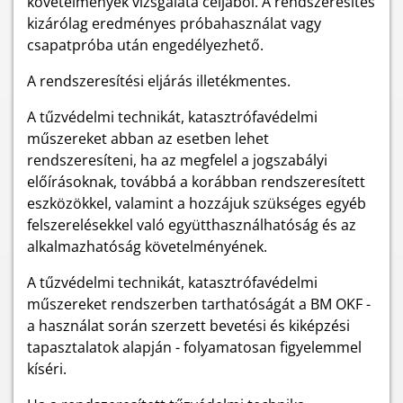
követelmények vizsgálata céljából. A rendszeresítés
kizárólag eredményes próbahasználat vagy
csapatpróba után engedélyezhető.
A rendszeresítési eljárás illetékmentes.
A tűzvédelmi technikát, katasztrófavédelmi
műszereket abban az esetben lehet
rendszeresíteni, ha az megfelel a jogszabályi
előírásoknak, továbbá a korábban rendszeresített
eszközökkel, valamint a hozzájuk szükséges egyéb
felszerelésekkel való együtthasználhatóság és az
alkalmazhatóság követelményének.
A tűzvédelmi technikát, katasztrófavédelmi
műszereket rendszerben tarthatóságát a BM OKF -
a használat során szerzett bevetési és kiképzési
tapasztalatok alapján - folyamatosan figyelemmel
kíséri.