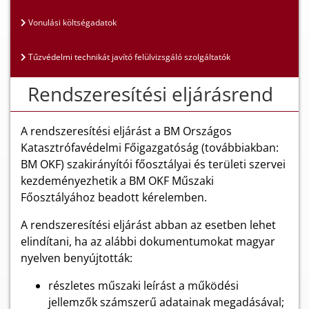
Vonulási költségadatok
Tűzvédelmi technikát javító felülvizsgáló szolgáltatók
Rendszeresítési eljárásrend
A rendszeresítési eljárást a BM Országos
Katasztrófavédelmi Főigazgatóság (továbbiakban:
BM OKF) szakirányítói főosztályai és területi szervei
kezdeményezhetik a BM OKF Műszaki
Főosztályához beadott kérelemben.
A rendszeresítési eljárást abban az esetben lehet
elindítani, ha az alábbi dokumentumokat magyar
nyelven benyújtották:
részletes műszaki leírást a működési
jellemzők számszerű adatainak megadásával;