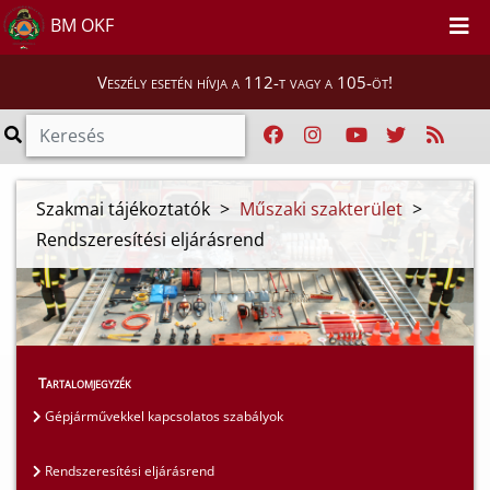
BM OKF
Veszély esetén hívja a 112-t vagy a 105-öt!
Szakmai tájékoztatók
>
Műszaki szakterület
>
Rendszeresítési eljárásrend
Tartalomjegyzék
Gépjárművekkel kapcsolatos szabályok
Rendszeresítési eljárásrend