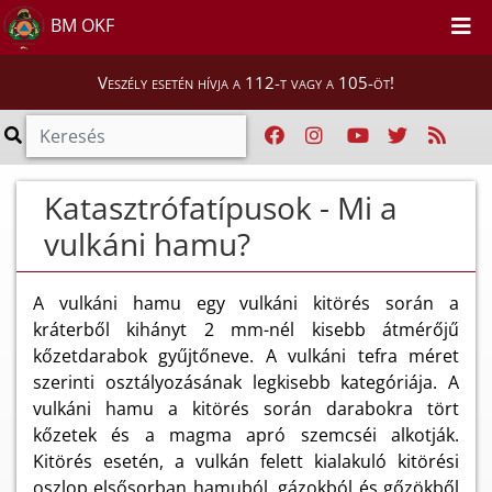
BM OKF
Veszély esetén hívja a 112-t vagy a 105-öt!
Katasztrófatípusok - Mi a
vulkáni hamu?
A vulkáni hamu egy vulkáni kitörés során a
kráterből kihányt 2 mm-nél kisebb átmérőjű
kőzetdarabok gyűjtőneve. A vulkáni tefra méret
szerinti osztályozásának legkisebb kategóriája. A
vulkáni hamu a kitörés során darabokra tört
kőzetek és a magma apró szemcséi alkotják.
Kitörés esetén, a vulkán felett kialakuló kitörési
oszlop elsősorban hamuból, gázokból és gőzökből