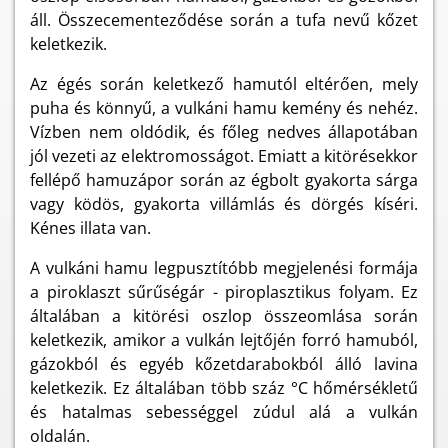
áll. Összecementeződése során a tufa nevű kőzet
keletkezik.
Az égés során keletkező hamutól eltérően, mely
puha és könnyű, a vulkáni hamu kemény és nehéz.
Vízben nem oldódik, és főleg nedves állapotában
jól vezeti az elektromosságot. Emiatt a kitörésekkor
fellépő hamuzápor során az égbolt gyakorta sárga
vagy ködös, gyakorta villámlás és dörgés kíséri.
Kénes illata van.
A vulkáni hamu legpusztítóbb megjelenési formája
a piroklaszt sűrűségár - piroplasztikus folyam. Ez
általában a kitörési oszlop összeomlása során
keletkezik, amikor a vulkán lejtőjén forró hamuból,
gázokból és egyéb kőzetdarabokból álló lavina
keletkezik. Ez általában több száz °C hőmérsékletű
és hatalmas sebességgel zúdul alá a vulkán
oldalán.