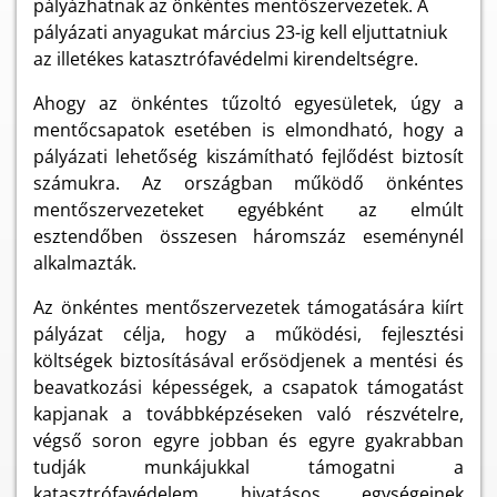
pályázhatnak az önkéntes mentőszervezetek. A
pályázati anyagukat március 23-ig kell eljuttatniuk
az illetékes katasztrófavédelmi kirendeltségre.
Ahogy az önkéntes tűzoltó egyesületek, úgy a
mentőcsapatok esetében is elmondható, hogy a
pályázati lehetőség kiszámítható fejlődést biztosít
számukra. Az országban működő önkéntes
mentőszervezeteket egyébként az elmúlt
esztendőben összesen háromszáz eseménynél
alkalmazták.
Az önkéntes mentőszervezetek támogatására kiírt
pályázat célja,
hogy a működési, fejlesztési
költségek biztosításával erősödjenek a mentési és
beavatkozási képességek, a csapatok támogatást
kapjanak a továbbképzéseken való részvételre,
végső soron egyre jobban és egyre gyakrabban
tudják munkájukkal támogatni a
katasztrófavédelem hivatásos egységeinek