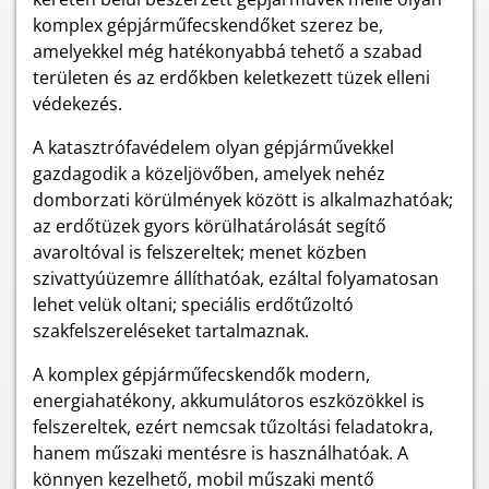
komplex gépjárműfecskendőket szerez be,
amelyekkel még hatékonyabbá tehető a szabad
területen és az erdőkben keletkezett tüzek elleni
védekezés.
A katasztrófavédelem olyan gépjárművekkel
gazdagodik a közeljövőben, amelyek nehéz
domborzati körülmények között is alkalmazhatóak;
az erdőtüzek gyors körülhatárolását segítő
avaroltóval is felszereltek; menet közben
szivattyúüzemre állíthatóak, ezáltal folyamatosan
lehet velük oltani; speciális erdőtűzoltó
szakfelszereléseket tartalmaznak.
A komplex gépjárműfecskendők modern,
energiahatékony, akkumulátoros eszközökkel is
felszereltek, ezért nemcsak tűzoltási feladatokra,
hanem műszaki mentésre is használhatóak. A
könnyen kezelhető, mobil műszaki mentő