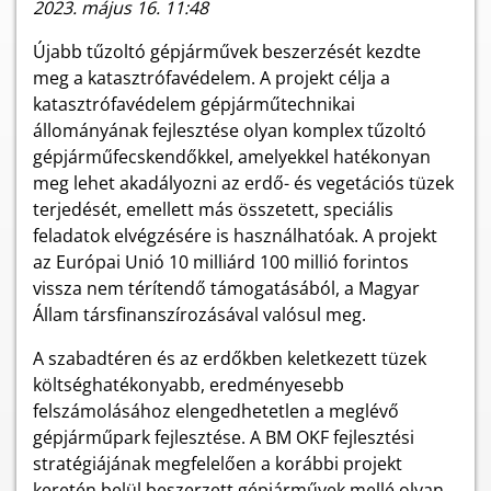
2023. május 16. 11:48
Újabb tűzoltó gépjárművek beszerzését kezdte
meg a katasztrófavédelem. A projekt célja a
katasztrófavédelem gépjárműtechnikai
állományának fejlesztése olyan komplex tűzoltó
gépjárműfecskendőkkel, amelyekkel hatékonyan
meg lehet akadályozni az erdő- és vegetációs tüzek
terjedését, emellett más összetett, speciális
feladatok elvégzésére is használhatóak. A projekt
az Európai Unió 10 milliárd 100 millió forintos
vissza nem térítendő támogatásából, a Magyar
Állam társfinanszírozásával valósul meg.
A szabadtéren és az erdőkben keletkezett tüzek
költséghatékonyabb, eredményesebb
felszámolásához elengedhetetlen a meglévő
gépjárműpark fejlesztése. A BM OKF fejlesztési
stratégiájának megfelelően a korábbi projekt
keretén belül beszerzett gépjárművek mellé olyan