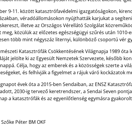
ber 9-11. között katasztrófavédelmi igazgatóságokon, kiren
ázakban, véradóállomásokon nyújthatták karjukat a segíteni
skereszt, illetve az Országos Vérellátó Szolgálat közreműk
t meg, közülük az előzetes egészségügyi szűrés után 1010-en 
sen több mint négyszáz liternyi, különböző csoportú vér gyű
rmészeti Katasztrófák Csökkentésének Világnapja 1989 óta 
áját jelölte ki az Egyesült Nemzetek Szervezete, később kon
 nappá. Célja, hogy az emberek és a közösségek szerte a vil
eségeket, és felhívják a figyelmet a rájuk váró kockázatok 
lágnapot évek óta a 2015-ben Sendaiban, az ENSZ Katasztróf
adott, 2030-ig tervező keretrendszer, a Sendai Seven pontj
nap a katasztrófák és az egyenlőtlenség egymásra gyakorolt 
: Szőke Péter BM OKF