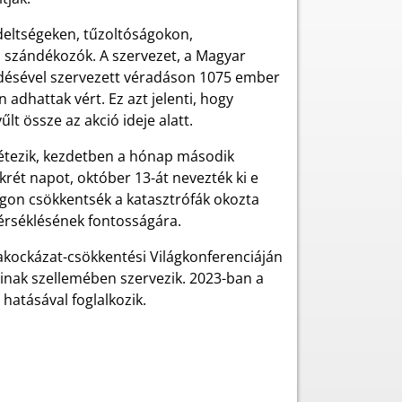
deltségeken, tűzoltóságokon,
 szándékozók. A szervezet, a Magyar
ödésével szervezett véradáson 1075 ember
adhattak vért. Ez azt jelenti, hogy
lt össze az akció ideje alatt.
létezik, kezdetben a hónap második
krét napot, október 13-át nevezték ki e
ágon csökkentsék a katasztrófák okozta
mérséklésének fontosságára.
akockázat-csökkentési Világkonferenciáján
ainak szellemében szervezik. 2023-ban a
hatásával foglalkozik.