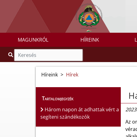
MAGUNKRÓL
HÍREINK
Híreink
>
Hírek
Há
Tartalomjegyzék
Három napon át adhattak vért a
2023.
segíteni szándékozók
Az o
véra
alka