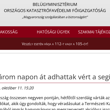
BELÜGYMINISZTÉRIUM
ORSZÁGOS KATASZTRÓFAVÉDELMI FŐIGAZGATÓSÁG
„Magyarország szolgálatában a biztonságért”
LAKOSSÁG
HATÓSÁGI ÜGYEK
SZAKMAI TÁJÉKO
Veszély esetén hívja a 112-t vagy a 105-öt!
rom napon át adhattak vért a seg
 október 11. 15:20
rszág összesen negyven pontján, hétfőtől szerdáig várták a
dókat, akik úgy gondolták, hogy véradásukat a Természeti K
lmából immár hagyományosan megszervezett akcióhoz igazí