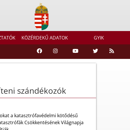
ZTATÓK
KÖZÉRDEKŰ ADATOK
GYIK
íteni szándékozók
zokat a katasztrófavédelmi kötődésű
atasztrófák Csökkentésének Világnapja
tják.