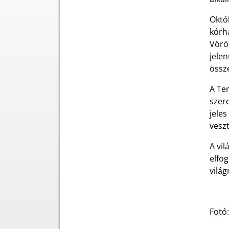
Októ
kórh
Vörö
jelen
össze
A Te
szerd
jeles
veszt
A vi
elfog
világ
Fotó