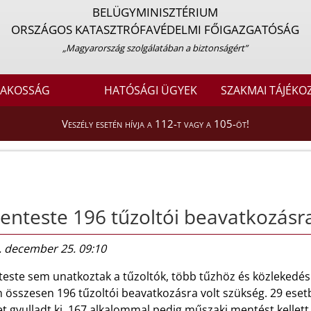
BELÜGYMINISZTÉRIUM
ORSZÁGOS KATASZTRÓFAVÉDELMI FŐIGAZGATÓSÁG
„Magyarország szolgálatában a biztonságért”
LAKOSSÁG
HATÓSÁGI ÜGYEK
SZAKMAI TÁJÉKO
Veszély esetén hívja a 112-t vagy a 105-öt!
enteste 196 tűzoltói beavatkozásra
. december 25. 09:10
este sem unatkoztak a tűzoltók, több tűzhöz és közlekedési
 összesen 196 tűzoltói beavatkozásra volt szükség. 29 esetb
t gyulladt ki, 167 alkalommal pedig műszaki mentést kellett