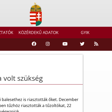
ZTATÓK
KÖZÉRDEKŰ ADATOK
GYIK
 volt szükség
 balesethez is riasztották őket. December
en tűzhöz riasztották a tűzoltókat, 22
 végezniük.