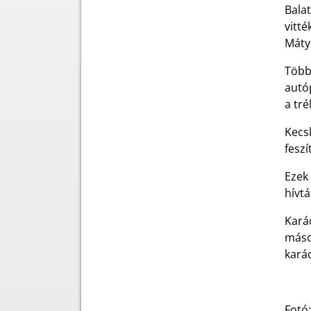
Balat
vitté
Mátyu
Több 
autó
a tré
Kecs
feszí
Ezek 
hívtá
Karác
másod
kará
Fotó: