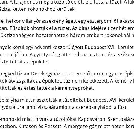
an. A tulajdonos még a tűzoltók előtt eloltotta a tüzet. A 
ázba, ketten rokonokhoz kerültek.
fél hétkor villanyóraszekrény égett egy esztergomi ötlakás
an. Tűzoltók oltották el a tüzet. Az oltás idejére tizenhét e
lük tizennégyen hazatérhettek, három embert rokonoknál he
nyolc körül egy adventi koszorú égett Budapest XVII. kerüle
appalijában. A gyertyaláng átterjedt az asztalra és a székekr
őztették át az épületet.
 negyed tízkor Derekegyházon, a Temető soron egy cserépká
tók átvizsgálták az épületet, tűz nem keletkezett. A kémén
ztítottak és értesítették a kéményseprőket.
pkályha miatt riasztották a tűzoltókat Budapest XVI. kerületéb
yösfalura, ahol visszaáramlott a cserépkályhából a füst.
monoxid miatt hívták a tűzoltókat Kaposváron, Szentbalázson
letében, Kutason és Pécsett. A mérgező gáz miatt heten ker