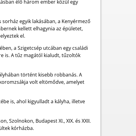
lakásban élő három ember közül egy
os sorház egyik lakásában, a Kenyérmező
mbernek kellett elhagynia az épületet,
lyeztek el.
tében, a Szigetcsép utcában egy családi
e is. A tűz magától kialudt, tűzoltók
lyhában történt kisebb robbanás. A
y koromzsákja volt eltömődve, amelyet
e is, ahol kigyulladt a kályha, illetve
, Szolnokon, Budapest XI., XIX. és XXII.
ültek kórházba.