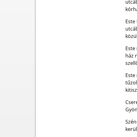
utcáb
kórh
Este 
utcáb
közü
Este 
ház n
szell
Este
tűzol
kitis
Cseré
Gyöng
Szén-
kerü