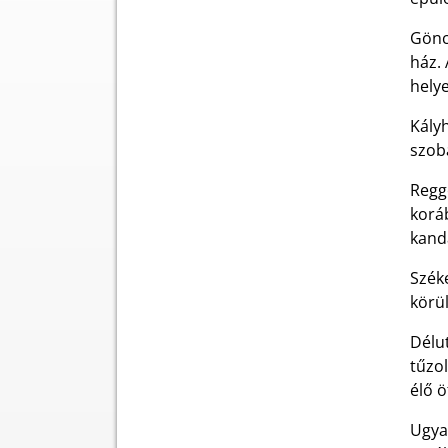
Gönc
ház. 
helye
Kályh
szobá
Regge
korá
kanda
Széke
körül
Délut
tűzol
élő 
Ugya