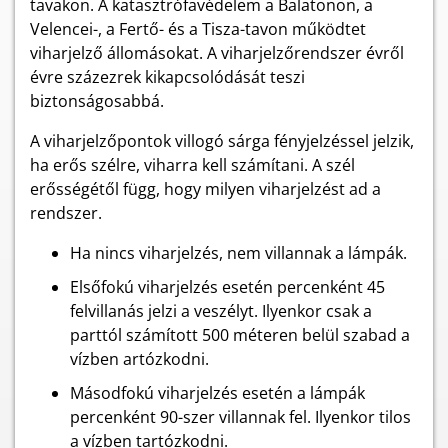
tavakon. A katasztrófavédelem a Balatonon, a
Velencei-, a Fertő- és a Tisza-tavon működtet
viharjelző állomásokat. A viharjelzőrendszer évről
évre százezrek kikapcsolódását teszi
biztonságosabbá.
A viharjelzőpontok villogó sárga fényjelzéssel jelzik,
ha erős szélre, viharra kell számítani. A szél
erősségétől függ, hogy milyen viharjelzést ad a
rendszer.
Ha nincs viharjelzés, nem villannak a lámpák.
Elsőfokú viharjelzés esetén percenként 45
felvillanás jelzi a veszélyt. Ilyenkor csak a
parttól számított 500 méteren belül szabad a
vízben artózkodni.
Másodfokú viharjelzés esetén a lámpák
percenként 90-szer villannak fel. Ilyenkor tilos
a vízben tartózkodni.