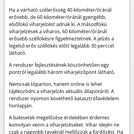
Ha a várható szélerősség 40 kilométer/óránál
erősebb, de 60 kilométer/óránál gyengébb,
elsőfokú viharjelzést adnak ki. A másodfokú
viharjelzések a viharos, 60 kilométer/óránál
erősebb széllökésre figyelmeztetnek. A jelzés a
legelső erős széllökés előtt legalább 30 perccel
látható.
A rendszer fejlesztésének köszönhetően egy
pontról legalább három viharjelzőpont látható.
Nemcsak tóparton, hanem online is lehet
tájékozódni a viharjelzés aktuális állapotáról. A
rendszer nyomon követhető katasztrófavédelem
honlapján.
A balesetek megelőzése érdekében érdemes
komolyan venni a viharjelzéseket. Vihar idején ne
csak a nagyobb tavaknál mellőzzük a fürdőzést. Ha