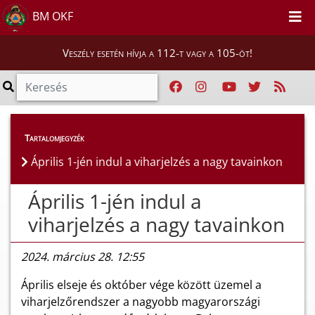
BM OKF
Veszély esetén hívja a 112-t vagy a 105-öt!
Híreink
>
Hírek
Tartalomjegyzék
Április 1-jén indul a viharjelzés a nagy tavainkon
Április 1-jén indul a
viharjelzés a nagy tavainkon
2024. március 28. 12:55
Április elseje és október vége között üzemel a
viharjelzőrendszer a nagyobb magyarországi