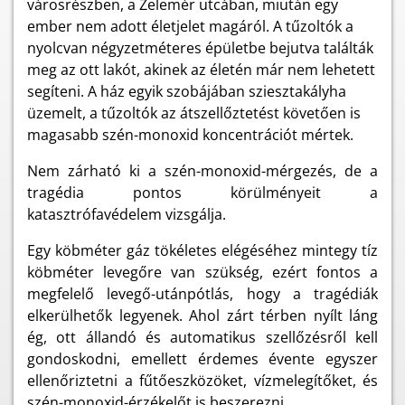
városrészben, a Zelemér utcában, miután egy
ember nem adott életjelet magáról. A tűzoltók a
nyolcvan négyzetméteres épületbe bejutva találták
meg az ott lakót, akinek az életén már nem lehetett
segíteni. A ház egyik szobájában sziesztakályha
üzemelt, a tűzoltók az átszellőztetést követően is
magasabb szén-monoxid koncentrációt mértek.
Nem zárható ki a szén-monoxid-mérgezés, de a
tragédia pontos körülményeit a
katasztrófavédelem vizsgálja.
Egy köbméter gáz tökéletes elégéséhez mintegy tíz
köbméter levegőre van szükség, ezért fontos a
megfelelő levegő-utánpótlás, hogy a tragédiák
elkerülhetők legyenek. Ahol zárt térben nyílt láng
ég, ott állandó és automatikus szellőzésről kell
gondoskodni, emellett érdemes évente egyszer
ellenőriztetni a fűtőeszközöket, vízmelegítőket, és
szén-monoxid-érzékelőt is beszerezni.