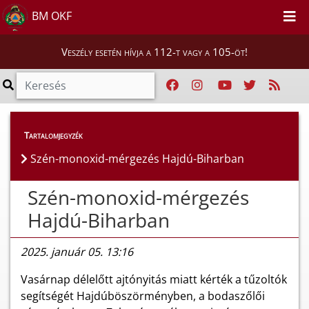
BM OKF
Veszély esetén hívja a 112-t vagy a 105-öt!
Híreink
>
Hírek
Tartalomjegyzék
Szén-monoxid-mérgezés Hajdú-Biharban
Szén-monoxid-mérgezés
Hajdú-Biharban
2025. január 05. 13:16
Vasárnap délelőtt ajtónyitás miatt kérték a tűzoltók
segítségét Hajdúböszörményben, a bodaszőlői