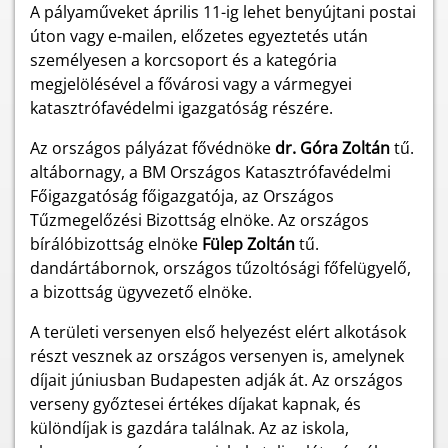
A pályaműveket április 11-ig lehet benyújtani postai
úton vagy e-mailen, előzetes egyeztetés után
személyesen a korcsoport és a kategória
megjelölésével a fővárosi vagy a vármegyei
katasztrófavédelmi igazgatóság részére.
Az országos pályázat fővédnöke
dr. Góra Zoltán
tű.
altábornagy, a BM Országos Katasztrófavédelmi
Főigazgatóság főigazgatója, az Országos
Tűzmegelőzési Bizottság elnöke. Az országos
bírálóbizottság elnöke
Fülep Zoltán
tű.
dandártábornok, országos tűzoltósági főfelügyelő,
a bizottság ügyvezető elnöke.
A területi versenyen első helyezést elért alkotások
részt vesznek az országos versenyen is, amelynek
díjait júniusban Budapesten adják át. Az országos
verseny győztesei értékes díjakat kapnak, és
különdíjak is gazdára találnak. Az az iskola,