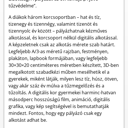
tűzvédelme”.
A diákok három korcsoportban – hat és tíz,
tizenegy és tizennégy, valamint tizenöt és
tizennyolc év között – pályázhatnak kézműves
alkotással, és korcsoport nélkül digitális alkotással.
A képzeletnek csak az alkotás mérete szab határt.
Legfeljebb A/3-as méretű rajzban, festményen,
plakáton, lapbook formájában, vagy legfeljebb
30×30×20 centiméteres méretben készített, 3D-ben
megalkotott szabadkézi műben mesélhetik el a
gyerekek, miként látják, milyen lesz tíz, húsz, ötven,
vagy akár száz év múlva a tűzmegelőzés és a
tűzoltás. A digitális kor gyermekei harminc-hatvan
másodperc hosszúságú film, animáció, digitális
grafika, vagy kép segítségével is bemutathatják
mindezt. Fontos, hogy egy pályázó csak egy
alkotást adhat be.