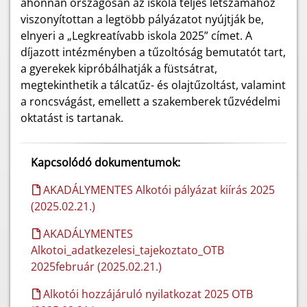
ahonnan országosan az iskola teljes létszámához
viszonyítottan a legtöbb pályázatot nyújtják be,
elnyeri a „Legkreatívabb iskola 2025” címet. A
díjazott intézményben a tűzoltóság bemutatót tart,
a gyerekek kipróbálhatják a füstsátrat,
megtekinthetik a tálcatűz- és olajtűzoltást, valamint
a roncsvágást, emellett a szakemberek tűzvédelmi
oktatást is tartanak.
Kapcsolódó dokumentumok:
AKADÁLYMENTES Alkotói pályázat kiírás 2025
(2025.02.21.)
AKADÁLYMENTES
Alkotoi_adatkezelesi_tajekoztato_OTB
2025február (2025.02.21.)
Alkotói hozzájáruló nyilatkozat 2025 OTB