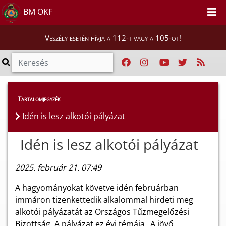
BM OKF
Veszély esetén hívja a 112-t vagy a 105-öt!
Híreink
>
Hírek
Tartalomjegyzék
Idén is lesz alkotói pályázat
Idén is lesz alkotói pályázat
2025. február 21. 07:49
A hagyományokat követve idén februárban
immáron tizenkettedik alkalommal hirdeti meg
alkotói pályázatát az Országos Tűzmegelőzési
Bizottság. A pályázat ez évi témája „A jövő