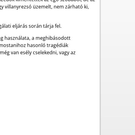
gy villanyrezsó üzemelt, nem zárható ki,
ati eljárás során tárja fel.
láng használata, a meghibásodott
A mostanihoz hasonló tragédiák
 még van esély cselekedni, vagy az