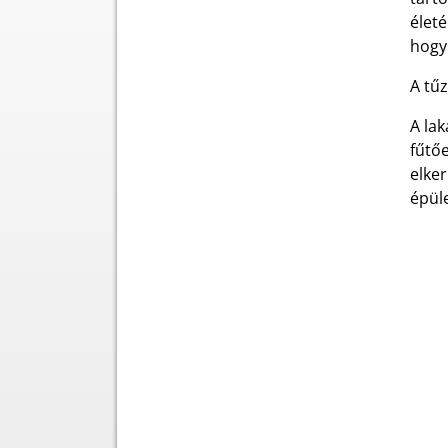
életé
hogy 
A tűz
A lak
fűtő
elker
épül