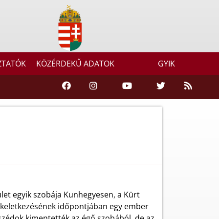
ZTATÓK
KÖZÉRDEKŰ ADATOK
GYIK
let egyik szobája Kunhegyesen, a Kürt
űz keletkezésének időpontjában egy ember
mszédok kimentették az égő szobából, de az