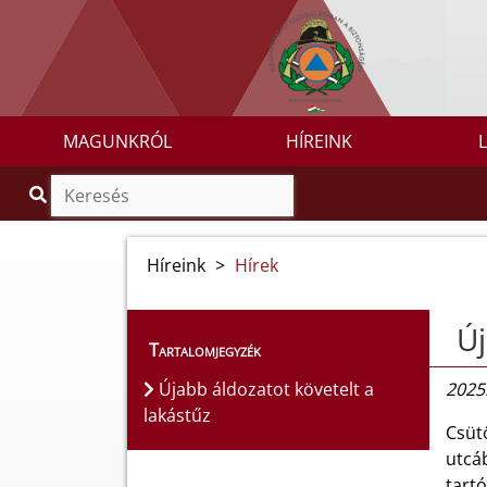
MAGUNKRÓL
HÍREINK
Híreink
>
Hírek
Új
Tartalomjegyzék
Újabb áldozatot követelt a
2025.
lakástűz
Csüt
utcáb
tartó