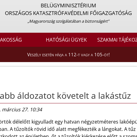
BELÜGYMINISZTÉRIUM
ORSZÁGOS KATASZTRÓFAVÉDELMI FŐIGAZGATÓSÁG
„Magyarország szolgálatában a biztonságért”
LAKOSSÁG
HATÓSÁGI ÜGYEK
SZAKMAI TÁJÉKO
Veszély esetén hívja a 112-t vagy a 105-öt!
abb áldozatot követelt a lakástűz
 március 27. 10:34
örtök délelőtt kigyulladt egy hatvan négyzetméteres lakóépü
an. A tűzoltók rövid idő alatt megfékezték a lángokat. A t
zkodott az épületben, őt a tűzoltók kiérkezése előtt a szo