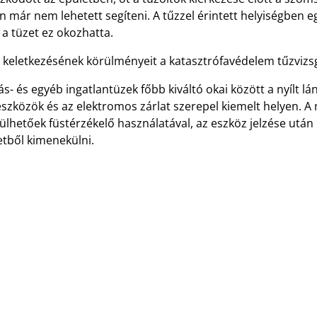
n már nem lehetett segíteni. A tűzzel érintett helyiségben e
a tüzet ez okozhatta.
 keletkezésének körülményeit a katasztrófavédelem tűzvizsgál
ás- és egyéb ingatlantüzek főbb kiváltó okai között a nyílt 
eszközök és az elektromos zárlat szerepel kiemelt helyen. 
ülhetőek füstérzékelő használatával, az eszköz jelzése után
etből kimenekülni.