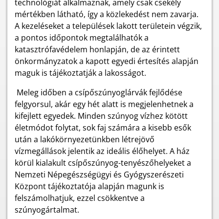
technológiát alkalmaznak, amely csak csekély
mértékben látható, így a közlekedést nem zavarja.
A kezeléseket a települések lakott területein végzik,
a pontos időpontok megtalálhatók a
katasztrófavédelem honlapján, de az érintett
önkormányzatok a kapott egyedi értesítés alapján
maguk is tájékoztatják a lakosságot.
Meleg időben a csípőszúnyoglárvák fejlődése
felgyorsul, akár egy hét alatt is megjelenhetnek a
kifejlett egyedek. Minden szúnyog vízhez kötött
életmódot folytat, sok faj számára a kisebb esők
után a lakókörnyezetünkben létrejövő
vízmegállások jelentik az ideális élőhelyet. A ház
körül kialakult csípőszúnyog-tenyészőhelyeket a
Nemzeti Népegészségügyi és Gyógyszerészeti
Központ tájékoztatója alapján magunk is
felszámolhatjuk, ezzel csökkentve a
szúnyogártalmat.