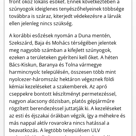
front okoz lokális esőket. Ennek következtében a
szúnyogok ideiglenes tenyészőhelyeinek többsége
továbbra is száraz, kiterjedt védekezésre a lárvák
ellen jelenleg nincs szükség.
A korábbi esőzések nyomán a Duna mentén,
Szekszárd, Baja és Mohács térségében jelentek
meg nagyobb számban a kifejlett szúnyogok,
ezeken a területeken gyéríteni kell őket. A héten
Bács-Kiskun, Baranya és Tolna vármegye
harmincnyolc településén, összesen több mint
nyolcezer-háromszáz hektáron végeznek földi
kémiai kezeléseket a szakemberek. Az apró
cseppekre bontott készítményt permetezéssel,
nagyon alacsony dózisban, platós gépjárműre
rögzített berendezéssel juttatják ki. A kezeléseket
az esti és éjszakai órákban végzik, így a méhekre és
más nappal aktív rovarokra nincs hatással a
beavatkozás. A legtöbb településen ULV