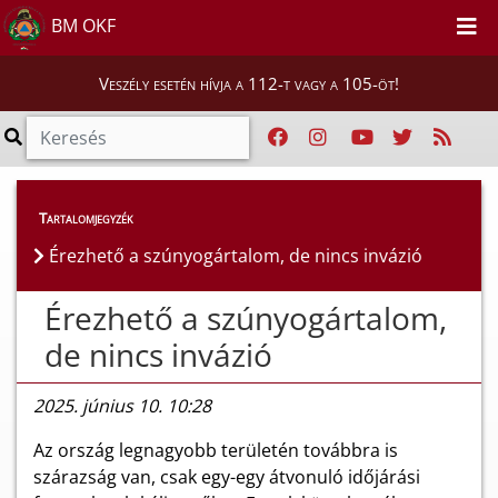
BM OKF
Veszély esetén hívja a 112-t vagy a 105-öt!
Híreink
>
Hírek
Tartalomjegyzék
Érezhető a szúnyogártalom, de nincs invázió
Érezhető a szúnyogártalom,
de nincs invázió
2025. június 10. 10:28
Az ország legnagyobb területén továbbra is
szárazság van, csak egy-egy átvonuló időjárási