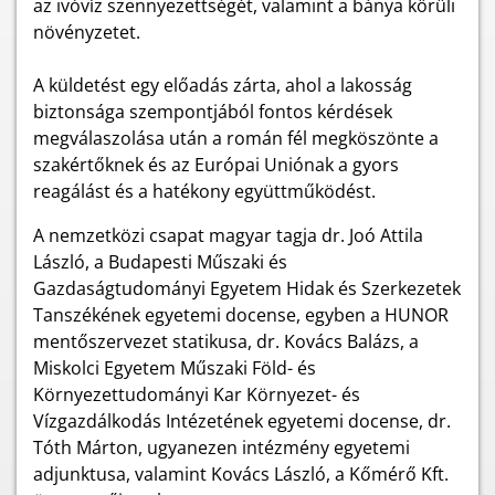
az ivóvíz szennyezettségét, valamint a bánya körüli
növényzetet.
A küldetést egy előadás zárta, ahol a lakosság
biztonsága szempontjából fontos kérdések
megválaszolása után a román fél megköszönte a
szakértőknek és az Európai Uniónak a gyors
reagálást és a hatékony együttműködést.
A nemzetközi csapat magyar tagja dr. Joó Attila
László, a Budapesti Műszaki és
Gazdaságtudományi Egyetem Hidak és Szerkezetek
Tanszékének egyetemi docense, egyben a HUNOR
mentőszervezet statikusa, dr. Kovács Balázs, a
Miskolci Egyetem Műszaki Föld- és
Környezettudományi Kar Környezet- és
Vízgazdálkodás Intézetének egyetemi docense, dr.
Tóth Márton, ugyanezen intézmény egyetemi
adjunktusa, valamint Kovács László, a Kőmérő Kft.