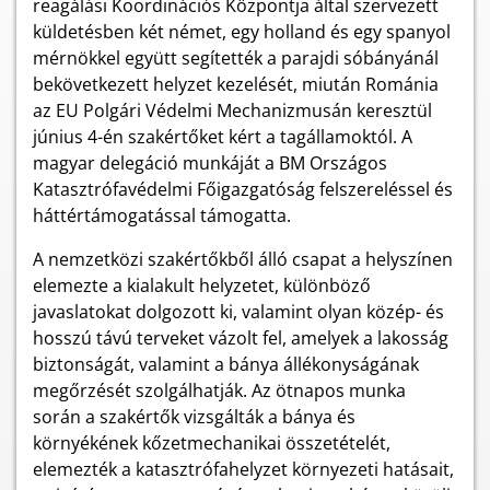
reagálási Koordinációs Központja által szervezett
küldetésben két német, egy holland és egy spanyol
mérnökkel együtt segítették a parajdi sóbányánál
bekövetkezett helyzet kezelését, miután Románia
az EU Polgári Védelmi Mechanizmusán keresztül
június 4-én szakértőket kért a tagállamoktól. A
magyar delegáció munkáját a BM Országos
Katasztrófavédelmi Főigazgatóság felszereléssel és
háttértámogatással támogatta.
A nemzetközi szakértőkből álló csapat a helyszínen
elemezte a kialakult helyzetet, különböző
javaslatokat dolgozott ki, valamint olyan közép- és
hosszú távú terveket vázolt fel, amelyek a lakosság
biztonságát, valamint a bánya állékonyságának
megőrzését szolgálhatják.
Az ötnapos munka
során a szakértők vizsgálták a bánya és
környékének kőzetmechanikai összetételét,
elemezték a katasztrófahelyzet környezeti hatásait,