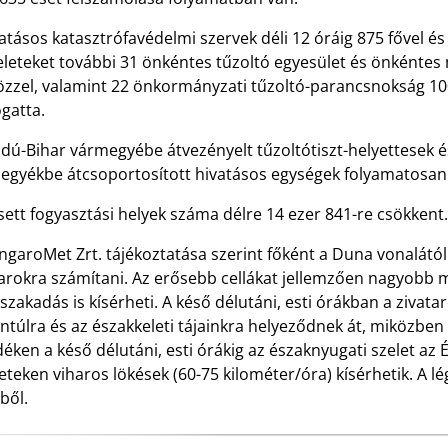
atásos katasztrófavédelmi szervek déli 12 óráig 875 fővel és
leteket további 31 önkéntes tűzoltó egyesület és önkéntes 
özzel, valamint 22 önkormányzati tűzoltó-parancsnokság 100 
gatta.
jdú-Bihar vármegyébe átvezényelt tűzoltótiszt-helyettesek 
egyékbe átcsoportosított hivatásos egységek folyamatosan
sett fogyasztási helyek száma délre 14 ezer 841-re csökkent.
garoMet Zrt. tájékoztatása szerint főként a Duna vonalától 
tarokra számítani. Az erősebb cellákat jellemzően nagyobb 
szakadás is kísérheti. A késő délutáni, esti órákban a zivat
ántúlra és az északkeleti tájainkra helyeződnek át, miközb
déken a késő délutáni, esti órákig az északnyugati szelet a
eteken viharos lökések (60-75 kilométer/óra) kísérhetik. A l
éből.