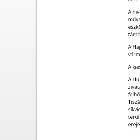
A hiv
műve
eszk
támo
A Ha
várm
A kie
A Hun
ziva
felhő
Tisz
síkvi
terül
erej