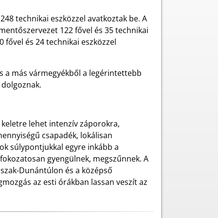
 248 technikai eszközzel avatkoztak be. A
mentőszervezet 122 fővel és 35 technikai
fővel és 24 technikai eszközzel
és a más vármegyékből a legérintettebb
 dolgoznak.
keletre lehet intenzív záporokra,
mennyiségű csapadék, lokálisan
arok súlypontjukkal egyre inkább a
en fokozatosan gyengülnek, megszűnnek. A
z Észak-Dunántúlon és a középső
égmozgás az esti órákban lassan veszít az