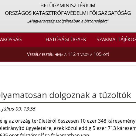
BELÜGYMINISZTÉRIUM
ORSZÁGOS KATASZTRÓFAVÉDELMI FŐIGAZGATÓSÁG
„Magyarország szolgálatában a biztonságért”
LAKOSSÁG
HATÓSÁGI ÜGYEK
SZAKMAI TÁJÉKO
Veszély esetén hívja a 112-t vagy a 105-öt!
lyamatosan dolgoznak a tűzoltók
 július 09. 13:55
élig az ország területéről összesen 10 ezer 348 káreseményt
etirányító ügyeleteire, ezek közül eddig 5 ezer 713 kárese
 635 eset felszámolása folyamatban van.