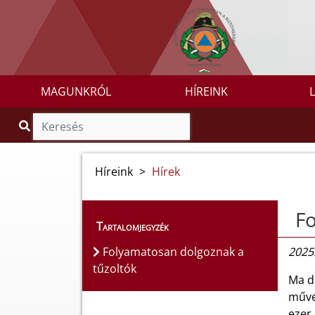
MAGUNKRÓL
HÍREINK
Híreink
>
Hírek
Fo
Tartalomjegyzék
Folyamatosan dolgoznak a
2025.
tűzoltók
Ma d
művel
ezer