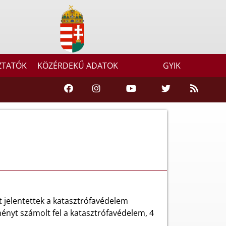
ZTATÓK
KÖZÉRDEKŰ ADATOK
GYIK
 jelentettek a katasztrófavédelem
ményt számolt fel a katasztrófavédelem, 4