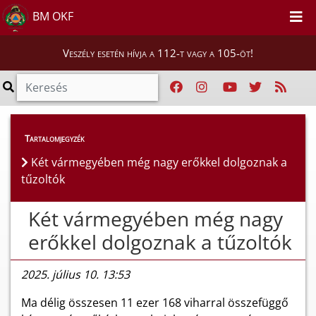
BM OKF
Veszély esetén hívja a 112-t vagy a 105-öt!
Híreink
>
Hírek
Tartalomjegyzék
Két vármegyében még nagy erőkkel dolgoznak a
tűzoltók
Két vármegyében még nagy
erőkkel dolgoznak a tűzoltók
2025. július 10. 13:53
Ma délig összesen 11 ezer 168 viharral összefüggő