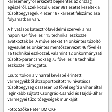
káreseményről érkezett bejelentés az ország
egészéről. Ezek közül 6 ezer 981 esetet kezeltek a
tűzoltóegységek, 4 ezer 187 káreset felszámolása
folyamatban van.
A hivatásos katasztrófavédelmi szervek a mai
napon 434 fővel és 115 technikai eszközzel
avatkoztak be. A műveleteket 14 önkéntes tűzoltó
egyesület és önkéntes mentőszervezet 46 fővel és
16 technikai eszközzel, valamint 12 önkormányzati
tűzoltó-parancsnokság 73 fővel és 18 technikai
eszközzel támogatta.
Csütörtökön a viharral kevésbé érintett
vármegyékből átcsoportosított 16 hivatásos
tűzoltóegység összesen 60 fővel segíti a vihar által
leginkább sújtott Csongrád-Csanád és Hajdú-Bihar
vármegyei tűzoltóegységek munkáját.
Fotó: Szőke Péter BM OKF