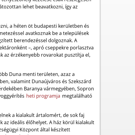
átozottan lehet beavatkozni, így az
zni, a héten öt budapesti kerületben és
metezéssel avatkoznak be a települések
ögzített berendezéssel dolgoznak. A
hektáronként –, apró cseppekre porlasztva
k az érzékenyebb rovarokat pusztítja el,
 több Duna menti területen, azaz a
ben, valamint Dunaújváros és Szekszárd
se érdekében Baranya vármegyében, Sopron
nyoggyérítés
heti programja
megtalálható
nek a kialakult ártalomért, de sok faj
az ideális élőhelyet. A ház körül kialakult
égügyi Központ által készített