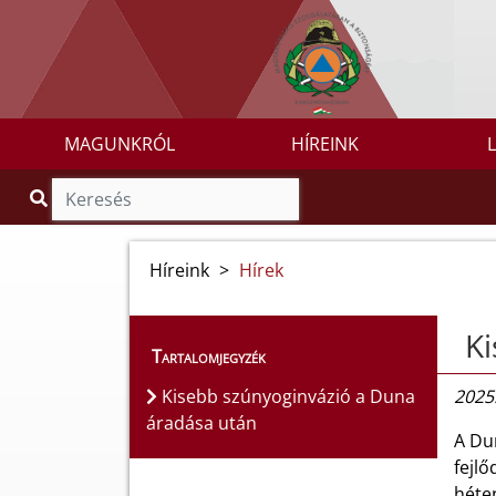
MAGUNKRÓL
HÍREINK
Híreink
>
Hírek
Ki
Tartalomjegyzék
Kisebb szúnyoginvázió a Duna
2025.
áradása után
A Du
fejl
héten