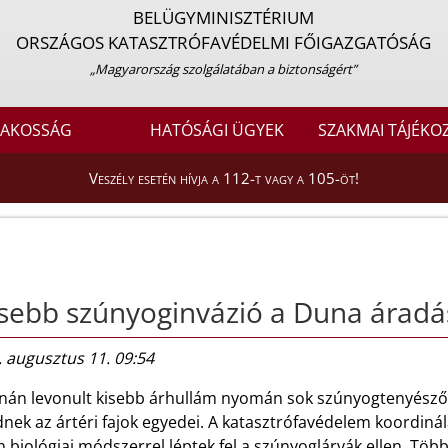
BELÜGYMINISZTÉRIUM
ORSZÁGOS KATASZTRÓFAVÉDELMI FŐIGAZGATÓSÁG
„Magyarország szolgálatában a biztonságért”
LAKOSSÁG
HATÓSÁGI ÜGYEK
SZAKMAI TÁJÉKO
Veszély esetén hívja a 112-t vagy a 105-öt!
sebb szúnyoginvázió a Duna áradá
 augusztus 11. 09:54
nán levonult kisebb árhullám nyomán sok szúnyogtenyészőh
ődnek az ártéri fajok egyedei. A katasztrófavédelem koordi
 biológiai módszerrel léptek fel a szúnyoglárvák ellen. Töb