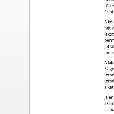
törté
érin
A köv
hét 
lakot
perme
jutta
meleg
A kif
Szig
térs
térsé
a ka
Jelen
számá
csíp