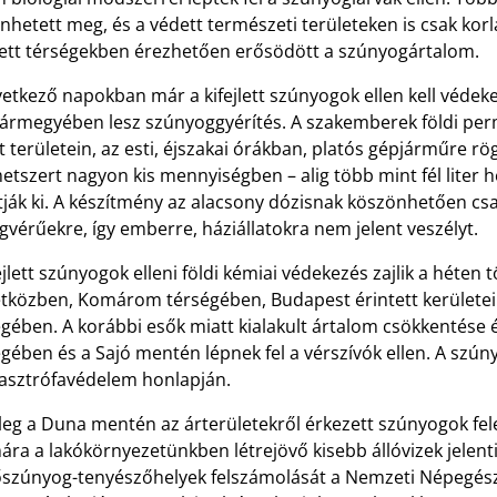
nhetett meg, és a védett természeti területeken is csak korl
tett térségekben érezhetően erősödött a szúnyogártalom.
etkező napokban már a kifejlett szúnyogok ellen kell védeke
vármegyében lesz szúnyoggyérítés. A szakemberek földi per
t területein, az esti, éjszakai órákban, platós gépjárműre r
tszert nagyon kis mennyiségben – alig több mint fél liter 
tják ki. A készítmény az alacsony dózisnak köszönhetően csa
vérűekre, így emberre, háziállatokra nem jelent veszélyt.
ejlett szúnyogok elleni földi kémiai védekezés zajlik a héten
etközben, Komárom térségében, Budapest érintett kerületei
égében. A korábbi esők miatt kialakult ártalom csökkenté
gében és a Sajó mentén lépnek fel a vérszívók ellen. A szú
tasztrófavédelem honlapján.
leg a Duna mentén az árterületekről érkezett szúnyogok felel
ra a lakókörnyezetünkben létrejövő kisebb állóvizek jelentik 
őszúnyog-tenyészőhelyek felszámolását a Nemzeti Népegészs