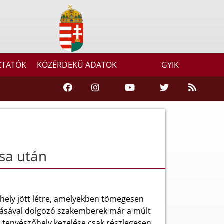
ZTATÓK
KÖZÉRDEKŰ ADATOK
GYIK
sa után
ely jött létre, amelyekben tömegesen
nálásával dolgozó szakemberek már a múlt
b tenyészőhely kezelése csak részlegesen